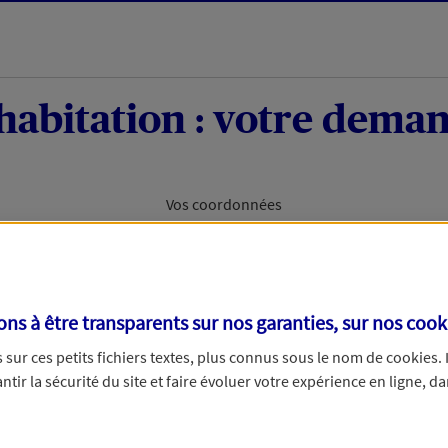
habitation : votre deman
Vos coordonnées
AXA. Pour permettre à nos conseillers de vous
s à être transparents sur nos garanties, sur nos
cook
votre projet d'assurance habitation, nous avons
sur ces petits fichiers textes, plus connus sous le nom de
cookies
.
tir la sécurité du site et faire évoluer votre expérience en ligne, da
assurer ?