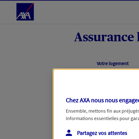
Accéder au Contenu
Assurance 
Étape en cours :
Votre logement
Bonjour et bienvenue chez 
Chez AXA nous nous engageon
accompagner au mieux dans 
besoin d'en savoir plus.
Ensemble, mettons fin aux préjugés 
informations essentielles pour garan
Que souhaitez-vous 
Partagez vos attentes