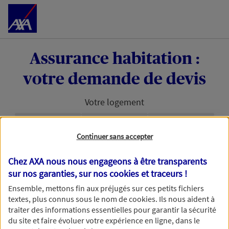
Accéder au Contenu
Assurance habitation :
votre demande de devis
Votre logement
Étape en cours :
Continuer sans accepter
Bonjour et bienvenue chez AXA. Pour permettre à
Chez AXA nous nous engageons à être transparents
nos conseillers de vous accompagner au mieux
sur nos garanties, sur nos
cookies et traceurs
!
dans votre projet d'assurance habitation, nous
avons besoin d'en savoir plus.
Ensemble, mettons fin aux préjugés sur ces petits fichiers
textes, plus connus sous le nom de
cookies
. Ils nous aident à
traiter des informations essentielles pour garantir la sécurité
du site et faire évoluer votre expérience en ligne, dans le