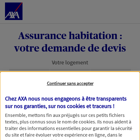
Accéder au Contenu
Assurance habitation :
votre demande de devis
Votre logement
Étape en cours :
Continuer sans accepter
Bonjour et bienvenue chez AXA. Pour permettre à
Chez AXA nous nous engageons à être transparents
nos conseillers de vous accompagner au mieux
sur nos garanties, sur nos
cookies et traceurs
!
dans votre projet d'assurance habitation, nous
avons besoin d'en savoir plus.
Ensemble, mettons fin aux préjugés sur ces petits fichiers
textes, plus connus sous le nom de
cookies
. Ils nous aident à
traiter des informations essentielles pour garantir la sécurité
du site et faire évoluer votre expérience en ligne, dans le