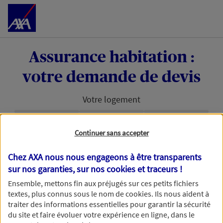
Accéder au Contenu
Assurance habitation :
votre demande de devis
Votre logement
Étape en cours :
Continuer sans accepter
Bonjour et bienvenue chez AXA. Pour permettre à
Chez AXA nous nous engageons à être transparents
nos conseillers de vous accompagner au mieux
sur nos garanties, sur nos
cookies et traceurs
!
dans votre projet d'assurance habitation, nous
avons besoin d'en savoir plus.
Ensemble, mettons fin aux préjugés sur ces petits fichiers
textes, plus connus sous le nom de
cookies
. Ils nous aident à
traiter des informations essentielles pour garantir la sécurité
du site et faire évoluer votre expérience en ligne, dans le