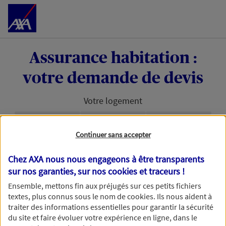
Accéder au Contenu
Assurance habitation :
votre demande de devis
Votre logement
Étape en cours :
Continuer sans accepter
Bonjour et bienvenue chez AXA. Pour permettre à
Chez AXA nous nous engageons à être transparents
nos conseillers de vous accompagner au mieux
sur nos garanties, sur nos
cookies et traceurs
!
dans votre projet d'assurance habitation, nous
avons besoin d'en savoir plus.
Ensemble, mettons fin aux préjugés sur ces petits fichiers
textes, plus connus sous le nom de
cookies
. Ils nous aident à
traiter des informations essentielles pour garantir la sécurité
du site et faire évoluer votre expérience en ligne, dans le