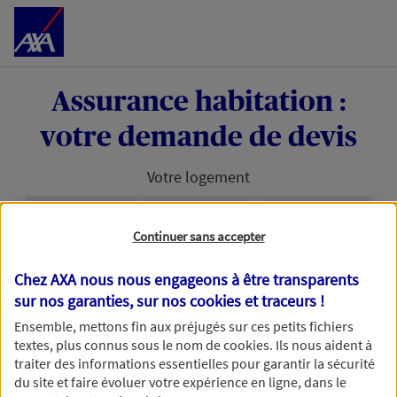
Accéder au Contenu
Assurance habitation :
votre demande de devis
Votre logement
Étape en cours :
Continuer sans accepter
Bonjour et bienvenue chez AXA. Pour permettre à
Chez AXA nous nous engageons à être transparents
nos conseillers de vous accompagner au mieux
sur nos garanties, sur nos
cookies et traceurs
!
dans votre projet d'assurance habitation, nous
avons besoin d'en savoir plus.
Ensemble, mettons fin aux préjugés sur ces petits fichiers
textes, plus connus sous le nom de
cookies
. Ils nous aident à
traiter des informations essentielles pour garantir la sécurité
du site et faire évoluer votre expérience en ligne, dans le