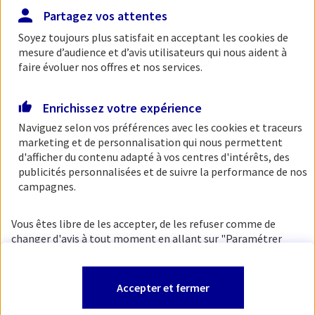
charger cette page.
Partagez vos attentes
Soyez toujours plus satisfait en acceptant les
cookies
de
Nous vous invitons à retenter l'expérience ou à
mesure d’audience et d’avis utilisateurs qui nous aident à
retourner sur notre accueil.
faire évoluer nos offres et nos services.
Enrichissez votre expérience
Accueil AXA.fr
Naviguez selon vos préférences avec les
cookies et traceurs
marketing et de personnalisation qui nous permettent
Vous disposez de droits sur les informations
d'afficher du contenu adapté à vos centres d'intérêts, des
vous concernant. Pour plus
publicités personnalisées et de suivre la performance de nos
campagnes.
d'informations,
cliquez ici
.
Vous êtes libre de les accepter, de les refuser comme de
changer d'avis à tout moment en allant sur
"Paramétrer
mes
cookies
"
Accepter et fermer
Consulter notre politique de
cookies