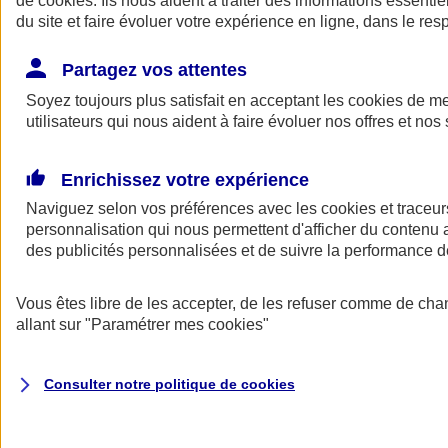
de
cookies
. Ils nous aident à traiter des informations essentie
du site et faire évoluer votre expérience en ligne, dans le resp
Assurance auto
Assurance jeune conducteur
Partagez vos attentes
Assurance forfait km
Soyez toujours plus satisfait en acceptant les
Assurance véhicule de collection
cookies
de mes
Assurance monospace
utilisateurs qui nous aident à faire évoluer nos offres et nos 
Garanties assurance auto
Nos formules assurance auto en ligne
Assurance Auto Malus
Enrichissez votre expérience
Services et avantages auto AXA
Naviguez selon vos préférences avec les
Assurance citoyenne auto
cookies et traceur
Assurer 2 voitures
personnalisation qui nous permettent d'afficher du contenu a
Assurance auto en ligne
des publicités personnalisées et de suivre la performance
Vous êtes libre de les accepter, de les refuser comme de cha
allant sur
"Paramétrer mes
cookies
"
Consulter notre politique de
cookies