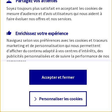
Partagez vos attentes
Soyez toujours plus satisfait en acceptant les
cookies
de
mesure d’audience et d’avis utilisateurs qui nous aident à
faire évoluer nos offres et nos services.
Enrichissez votre expérience
Naviguez selon vos préférences avec les
cookies et traceurs
marketing et de personnalisation qui nous permettent
d'afficher du contenu adapté à vos centres d'intérêts, des
publicités personnalisées et de suivre la performance de nos
campagnes.
Vous êtes libre de les accepter, de les refuser comme de
Accepter et fermer
changer d'avis à tout moment en allant sur
"Paramétrer
mes
cookies
"
Personnaliser les cookies
Consulter notre politique de
cookies