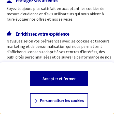
Partagez vos attentes
Soyez toujours plus satisfait en acceptant les
cookies
de
mesure d’audience et d’avis utilisateurs qui nous aident à
faire évoluer nos offres et nos services.
Enrichissez votre expérience
Naviguez selon vos préférences avec les
cookies et traceurs
marketing et de personnalisation qui nous permettent
d'afficher du contenu adapté à vos centres d'intérêts, des
publicités personnalisées et de suivre la performance de nos
campagnes.
Vous êtes libre de les accepter, de les refuser comme de
Accepter et fermer
changer d'avis à tout moment en allant sur
"Paramétrer
mes
cookies
"
Personnaliser les cookies
Consulter notre politique de
cookies