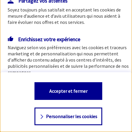
Partagez vos attentes
Soyez toujours plus satisfait en acceptant les
cookies
de
mesure d’audience et d’avis utilisateurs qui nous aident à
faire évoluer nos offres et nos services.
Enrichissez votre expérience
Naviguez selon vos préférences avec les
cookies et traceurs
marketing et de personnalisation qui nous permettent
d'afficher du contenu adapté à vos centres d'intérêts, des
publicités personnalisées et de suivre la performance de nos
campagnes.
Vous êtes libre de les accepter, de les refuser comme de
Accepter et fermer
changer d'avis à tout moment en allant sur
"Paramétrer
mes
cookies
"
Personnaliser les cookies
Consulter notre politique de
cookies