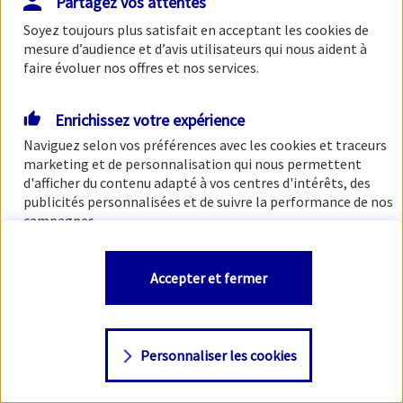
Partagez vos attentes
Soyez toujours plus satisfait en acceptant les
cookies
de
mesure d’audience et d’avis utilisateurs qui nous aident à
faire évoluer nos offres et nos services.
Enrichissez votre expérience
Naviguez selon vos préférences avec les
cookies et traceurs
marketing et de personnalisation qui nous permettent
d'afficher du contenu adapté à vos centres d'intérêts, des
publicités personnalisées et de suivre la performance de nos
campagnes.
Vous êtes libre de les accepter, de les refuser comme de
Accepter et fermer
changer d'avis à tout moment en allant sur
"Paramétrer
mes
cookies
"
Personnaliser les cookies
Consulter notre politique de
cookies