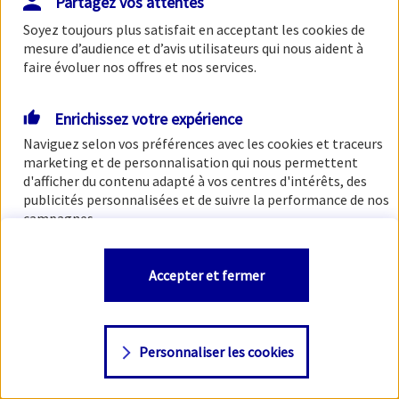
Partagez vos attentes
Soyez toujours plus satisfait en acceptant les
cookies
de
mesure d’audience et d’avis utilisateurs qui nous aident à
faire évoluer nos offres et nos services.
Enrichissez votre expérience
Naviguez selon vos préférences avec les
cookies et traceurs
marketing et de personnalisation qui nous permettent
d'afficher du contenu adapté à vos centres d'intérêts, des
publicités personnalisées et de suivre la performance de nos
campagnes.
Vous êtes libre de les accepter, de les refuser comme de
Accepter et fermer
changer d'avis à tout moment en allant sur
"Paramétrer
mes
cookies
"
Personnaliser les cookies
Consulter notre politique de
cookies