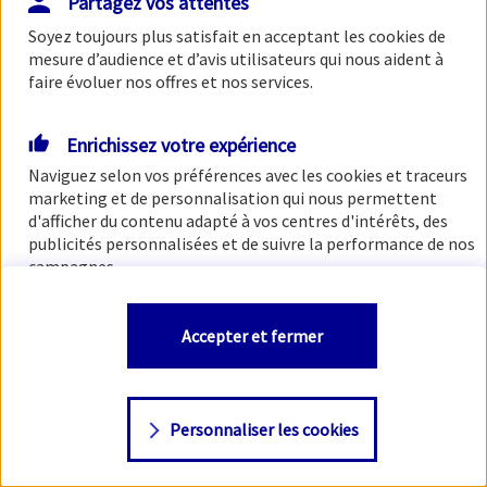
Partagez vos attentes
Soyez toujours plus satisfait en acceptant les
cookies
de
mesure d’audience et d’avis utilisateurs qui nous aident à
faire évoluer nos offres et nos services.
Enrichissez votre expérience
Naviguez selon vos préférences avec les
cookies et traceurs
marketing et de personnalisation qui nous permettent
d'afficher du contenu adapté à vos centres d'intérêts, des
publicités personnalisées et de suivre la performance de nos
campagnes.
Vous êtes libre de les accepter, de les refuser comme de
Accepter et fermer
changer d'avis à tout moment en allant sur
"Paramétrer
mes
cookies
"
Personnaliser les cookies
Consulter notre politique de
cookies