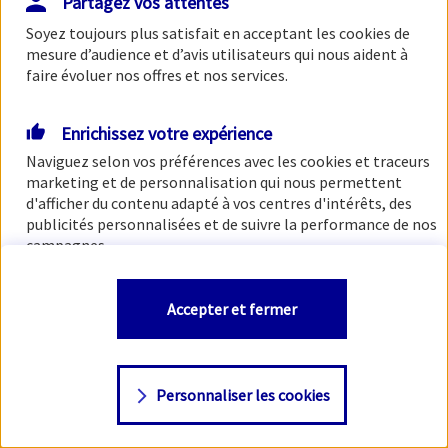
Partagez vos attentes
Soyez toujours plus satisfait en acceptant les
cookies
de
mesure d’audience et d’avis utilisateurs qui nous aident à
faire évoluer nos offres et nos services.
Enrichissez votre expérience
Naviguez selon vos préférences avec les
cookies et traceurs
marketing et de personnalisation qui nous permettent
d'afficher du contenu adapté à vos centres d'intérêts, des
publicités personnalisées et de suivre la performance de nos
campagnes.
Vous êtes libre de les accepter, de les refuser comme de
Accepter et fermer
changer d'avis à tout moment en allant sur
"Paramétrer
mes
cookies
"
Personnaliser les cookies
Consulter notre politique de
cookies