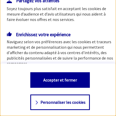
Partagez vos attentes
Soyez toujours plus satisfait en acceptant les
cookies
de
mesure d’audience et d’avis utilisateurs qui nous aident à
faire évoluer nos offres et nos services.
Enrichissez votre expérience
Naviguez selon vos préférences avec les
cookies et traceurs
marketing et de personnalisation qui nous permettent
d'afficher du contenu adapté à vos centres d'intérêts, des
publicités personnalisées et de suivre la performance de nos
campagnes.
Vous êtes libre de les accepter, de les refuser comme de
Accepter et fermer
changer d'avis à tout moment en allant sur
"Paramétrer
mes
cookies
"
Personnaliser les cookies
Consulter notre politique de
cookies