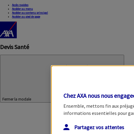
Accès rapides
Accéder au menu
Accéder au contenu principal
Accéder au pied de page
Devis Santé
Chez AXA nous nous engageon
Fermer la modale
Ensemble, mettons fin aux préjugés
informations essentielles pour garan
Partagez vos attentes