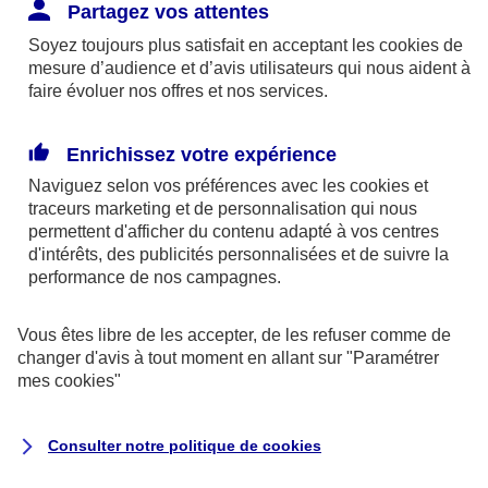
Responsabilité Civile. L'assureur indemnise la
Partagez vos attentes
réparation des dommages causés au tiers : frais
Soyez toujours plus satisfait en acceptant les
cookies
de
médicaux et réparations des dégâts matériels. Si c'est
mesure d’audience et d’avis utilisateurs qui nous aident à
un des petits-enfants qui se blesse tout seul, c'est
faire évoluer nos offres et nos services.
l'assurance protection Familiale (si souscrite) qui
interviendra au titre de la Garantie des Accidents de la
Enrichissez votre expérience
Vie.
Naviguez selon vos préférences avec les
cookies et
traceurs
marketing et de personnalisation qui nous
permettent d'afficher du contenu adapté à vos centres
d'intérêts, des publicités personnalisées et de suivre la
Situation n°2 : l’un de vos petits-enfants est
performance de nos campagnes.
blessé par quelqu’un
Vous êtes libre de les accepter, de les refuser comme de
Bien que vous culpabilisiez certainement de ce qui
changer d'avis à tout moment en allant sur
"Paramétrer
vient d’arriver, vous n’êtes pas responsable. Aux
mes
cookies
"
yeux de la justice, le responsable est la personne
ayant entrainé l’accident. A ce titre, cette personne
Consulter notre politique de
cookies
et son assureur devront s’acquitter des frais