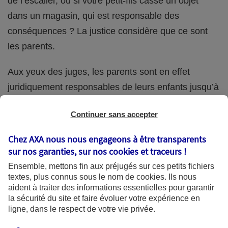
de l’escalier, ou si votre petit-fils casse un objet
dans un magasin, qui est responsable des
conséquences ? La justice considère que ce sont
les parents.
Aux yeux des juges, les parents sont en effet
juridiquement responsables de leurs enfants jusqu’à
la majorité (18 ans) de ces derniers. Et cette
Continuer sans accepter
responsabilité perdure même s’ils confient
ponctuellement la garde de leur enfant à un proche
Chez AXA nous nous engageons à être transparents
(grand-parent, oncle, cousin, ami, voisin, etc.).
sur nos garanties, sur nos
cookies et traceurs
!
Ensemble, mettons fin aux préjugés sur ces petits fichiers
textes, plus connus sous le nom de
cookies
. Ils nous
aident à traiter des informations essentielles pour garantir
Quelle assurance ?
la sécurité du site et faire évoluer votre expérience en
ligne, dans le respect de votre vie privée.
L'assurance habitation des parents et sa garantie