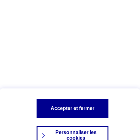
Vous êtes ici :
Complémentaire santé
Assurance des accidents de
la vie
Conseils Complémentaire santé
Assurance
garde petits enfants
A PROPOS D'AXA
TOUT L'UNIVERS PROTECTION DE LA FAMILLE
SITES AXA
Accepter et fermer
Personnaliser les
cookies