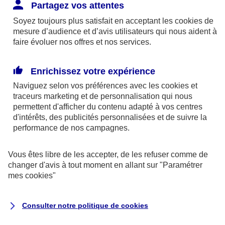
Responsabilité Civile. L'assureur indemnise la
Partagez vos attentes
réparation des dommages causés au tiers : frais
Soyez toujours plus satisfait en acceptant les
cookies
de
médicaux et réparations des dégâts matériels. Si c'est
mesure d’audience et d’avis utilisateurs qui nous aident à
un des petits-enfants qui se blesse tout seul, c'est
faire évoluer nos offres et nos services.
l'assurance protection Familiale (si souscrite) qui
interviendra au titre de la Garantie des Accidents de la
Enrichissez votre expérience
Vie.
Naviguez selon vos préférences avec les
cookies et
traceurs
marketing et de personnalisation qui nous
permettent d'afficher du contenu adapté à vos centres
d'intérêts, des publicités personnalisées et de suivre la
Situation n°2 : l’un de vos petits-enfants est
performance de nos campagnes.
blessé par quelqu’un
Vous êtes libre de les accepter, de les refuser comme de
Bien que vous culpabilisiez certainement de ce qui
changer d'avis à tout moment en allant sur
"Paramétrer
vient d’arriver, vous n’êtes pas responsable. Aux
mes
cookies
"
yeux de la justice, le responsable est la personne
ayant entrainé l’accident. A ce titre, cette personne
Consulter notre politique de
cookies
et son assureur devront s’acquitter des frais