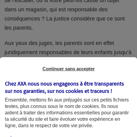
de l’escalier, ou si votre petit-fils casse un objet
dans un magasin, qui est responsable des
conséquences ? La justice considère que ce sont
les parents.
Aux yeux des juges, les parents sont en effet
juridiquement responsables de leurs enfants jusqu’à
la majorité (18 ans) de ces derniers. Et cette
Continuer sans accepter
responsabilité perdure même s’ils confient
ponctuellement la garde de leur enfant à un proche
Chez AXA nous nous engageons à être transparents
(grand-parent, oncle, cousin, ami, voisin, etc.).
sur nos garanties, sur nos
cookies et traceurs
!
Ensemble, mettons fin aux préjugés sur ces petits fichiers
textes, plus connus sous le nom de
cookies
. Ils nous
aident à traiter des informations essentielles pour garantir
Quelle assurance ?
la sécurité du site et faire évoluer votre expérience en
ligne, dans le respect de votre vie privée.
L'assurance habitation des parents et sa garantie