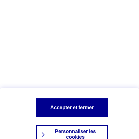
Vous êtes ici :
Complémentaire santé
Assurance des accidents de
la vie
Conseils Complémentaire santé
Assurance
garde petits enfants
A PROPOS D'AXA
TOUT L'UNIVERS PROTECTION DE LA FAMILLE
SITES AXA
Accepter et fermer
Personnaliser les
cookies