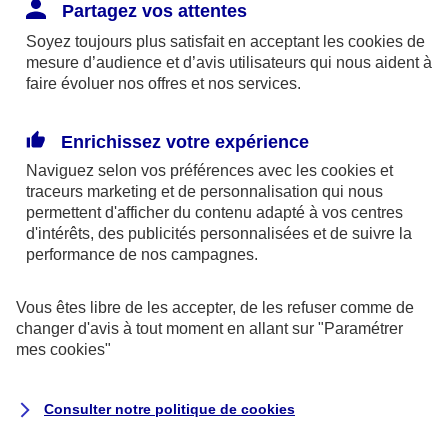
Responsabilité Civile. L'assureur indemnise la
Partagez vos attentes
réparation des dommages causés au tiers : frais
Soyez toujours plus satisfait en acceptant les
cookies
de
médicaux et réparations des dégâts matériels. Si c'est
mesure d’audience et d’avis utilisateurs qui nous aident à
un des petits-enfants qui se blesse tout seul, c'est
faire évoluer nos offres et nos services.
l'assurance protection Familiale (si souscrite) qui
interviendra au titre de la Garantie des Accidents de la
Enrichissez votre expérience
Vie.
Naviguez selon vos préférences avec les
cookies et
traceurs
marketing et de personnalisation qui nous
permettent d'afficher du contenu adapté à vos centres
d'intérêts, des publicités personnalisées et de suivre la
Situation n°2 : l’un de vos petits-enfants est
performance de nos campagnes.
blessé par quelqu’un
Vous êtes libre de les accepter, de les refuser comme de
Bien que vous culpabilisiez certainement de ce qui
changer d'avis à tout moment en allant sur
"Paramétrer
vient d’arriver, vous n’êtes pas responsable. Aux
mes
cookies
"
yeux de la justice, le responsable est la personne
ayant entrainé l’accident. A ce titre, cette personne
Consulter notre politique de
cookies
et son assureur devront s’acquitter des frais