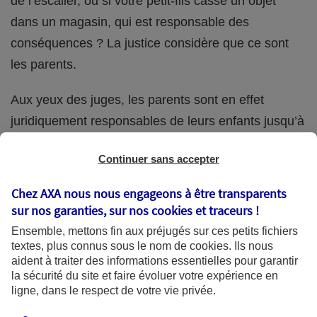
de l’escalier, ou si votre petit-fils casse un objet
dans un magasin, qui est responsable des
conséquences ? La justice considère que ce sont
les parents.
Aux yeux des juges, les parents sont en effet
juridiquement responsables de leurs enfants jusqu’à
la majorité (18 ans) de ces derniers. Et cette
Continuer sans accepter
responsabilité perdure même s’ils confient
ponctuellement la garde de leur enfant à un proche
Chez AXA nous nous engageons à être transparents
(grand-parent, oncle, cousin, ami, voisin, etc.).
sur nos garanties, sur nos
cookies et traceurs
!
Ensemble, mettons fin aux préjugés sur ces petits fichiers
textes, plus connus sous le nom de
cookies
. Ils nous
aident à traiter des informations essentielles pour garantir
Quelle assurance ?
la sécurité du site et faire évoluer votre expérience en
ligne, dans le respect de votre vie privée.
L'assurance habitation des parents et sa garantie