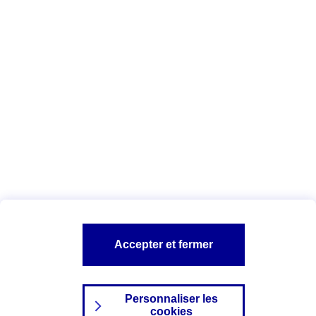
Vous êtes ici :
Complémentaire santé
Assurance des accidents de
la vie
Conseils Complémentaire santé
Assurance
garde petits enfants
A PROPOS D'AXA
TOUT L'UNIVERS PROTECTION DE LA FAMILLE
SITES AXA
Accepter et fermer
Personnaliser les
cookies