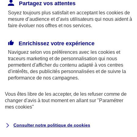
Responsabilité Civile. L'assureur indemnise la
Partagez vos attentes
réparation des dommages causés au tiers : frais
Soyez toujours plus satisfait en acceptant les
cookies
de
médicaux et réparations des dégâts matériels. Si c'est
mesure d’audience et d’avis utilisateurs qui nous aident à
un des petits-enfants qui se blesse tout seul, c'est
faire évoluer nos offres et nos services.
l'assurance protection Familiale (si souscrite) qui
interviendra au titre de la Garantie des Accidents de la
Enrichissez votre expérience
Vie.
Naviguez selon vos préférences avec les
cookies et
traceurs
marketing et de personnalisation qui nous
permettent d'afficher du contenu adapté à vos centres
d'intérêts, des publicités personnalisées et de suivre la
Situation n°2 : l’un de vos petits-enfants est
performance de nos campagnes.
blessé par quelqu’un
Vous êtes libre de les accepter, de les refuser comme de
Bien que vous culpabilisiez certainement de ce qui
changer d'avis à tout moment en allant sur
"Paramétrer
vient d’arriver, vous n’êtes pas responsable. Aux
mes
cookies
"
yeux de la justice, le responsable est la personne
ayant entrainé l’accident. A ce titre, cette personne
Consulter notre politique de
cookies
et son assureur devront s’acquitter des frais