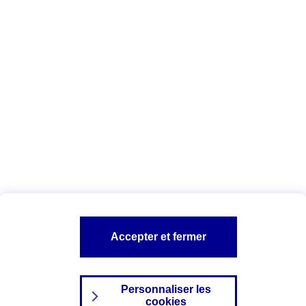
Vous êtes ici :
Complémentaire santé
Assurance des accidents de
la vie
Conseils Complémentaire santé
Assurance
garde petits enfants
A PROPOS D'AXA
TOUT L'UNIVERS PROTECTION DE LA FAMILLE
SITES AXA
Accepter et fermer
Personnaliser les
cookies