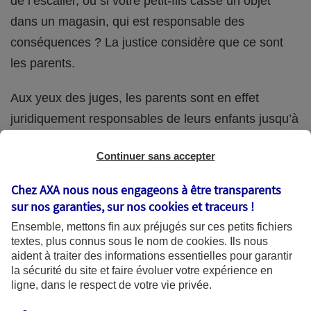
de l’escalier, ou si votre petit-fils casse un objet
dans un magasin, qui est responsable des
conséquences ? La justice considère que ce sont
les parents.
Aux yeux des juges, les parents sont en effet
juridiquement responsables de leurs enfants jusqu’à
la majorité (18 ans) de ces derniers. Et cette
Continuer sans accepter
responsabilité perdure même s’ils confient
ponctuellement la garde de leur enfant à un proche
Chez AXA nous nous engageons à être transparents
(grand-parent, oncle, cousin, ami, voisin, etc.).
sur nos garanties, sur nos
cookies et traceurs
!
Ensemble, mettons fin aux préjugés sur ces petits fichiers
textes, plus connus sous le nom de
cookies
. Ils nous
aident à traiter des informations essentielles pour garantir
Quelle assurance ?
la sécurité du site et faire évoluer votre expérience en
ligne, dans le respect de votre vie privée.
L'assurance habitation des parents et sa garantie