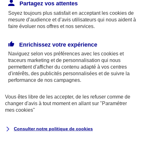
Responsabilité Civile. L'assureur indemnise la
Partagez vos attentes
réparation des dommages causés au tiers : frais
Soyez toujours plus satisfait en acceptant les
cookies
de
médicaux et réparations des dégâts matériels. Si c'est
mesure d’audience et d’avis utilisateurs qui nous aident à
un des petits-enfants qui se blesse tout seul, c'est
faire évoluer nos offres et nos services.
l'assurance protection Familiale (si souscrite) qui
interviendra au titre de la Garantie des Accidents de la
Enrichissez votre expérience
Vie.
Naviguez selon vos préférences avec les
cookies et
traceurs
marketing et de personnalisation qui nous
permettent d'afficher du contenu adapté à vos centres
d'intérêts, des publicités personnalisées et de suivre la
Situation n°2 : l’un de vos petits-enfants est
performance de nos campagnes.
blessé par quelqu’un
Vous êtes libre de les accepter, de les refuser comme de
Bien que vous culpabilisiez certainement de ce qui
changer d'avis à tout moment en allant sur
"Paramétrer
vient d’arriver, vous n’êtes pas responsable. Aux
mes
cookies
"
yeux de la justice, le responsable est la personne
ayant entrainé l’accident. A ce titre, cette personne
Consulter notre politique de
cookies
et son assureur devront s’acquitter des frais