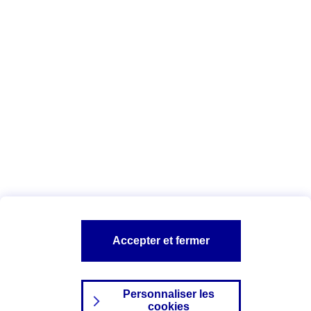
Vous êtes ici :
Complémentaire santé
Assurance des accidents de
la vie
Conseils Complémentaire santé
Assurance
garde petits enfants
A PROPOS D'AXA
TOUT L'UNIVERS PROTECTION DE LA FAMILLE
SITES AXA
Accepter et fermer
Personnaliser les
cookies