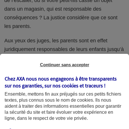
de l’escalier, ou si votre petit-fils casse un objet
dans un magasin, qui est responsable des
conséquences ? La justice considère que ce sont
les parents.
Aux yeux des juges, les parents sont en effet
juridiquement responsables de leurs enfants jusqu’à
la majorité (18 ans) de ces derniers. Et cette
Continuer sans accepter
responsabilité perdure même s’ils confient
ponctuellement la garde de leur enfant à un proche
Chez AXA nous nous engageons à être transparents
(grand-parent, oncle, cousin, ami, voisin, etc.).
sur nos garanties, sur nos
cookies et traceurs
!
Ensemble, mettons fin aux préjugés sur ces petits fichiers
textes, plus connus sous le nom de
cookies
. Ils nous
aident à traiter des informations essentielles pour garantir
Quelle assurance ?
la sécurité du site et faire évoluer votre expérience en
ligne, dans le respect de votre vie privée.
L'assurance habitation des parents et sa garantie