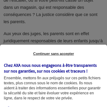
de l’escalier, ou si votre petit-fils casse un objet
dans un magasin, qui est responsable des
conséquences ? La justice considère que ce sont
les parents.
Aux yeux des juges, les parents sont en effet
juridiquement responsables de leurs enfants jusqu’à
la majorité (18 ans) de ces derniers. Et cette
Continuer sans accepter
responsabilité perdure même s’ils confient
ponctuellement la garde de leur enfant à un proche
Chez AXA nous nous engageons à être transparents
(grand-parent, oncle, cousin, ami, voisin, etc.).
sur nos garanties, sur nos
cookies et traceurs
!
Ensemble, mettons fin aux préjugés sur ces petits fichiers
textes, plus connus sous le nom de
cookies
. Ils nous
aident à traiter des informations essentielles pour garantir
Quelle assurance ?
la sécurité du site et faire évoluer votre expérience en
ligne, dans le respect de votre vie privée.
L'assurance habitation des parents et sa garantie