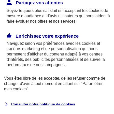
Responsabilité Civile. L'assureur indemnise la
Partagez vos attentes
réparation des dommages causés au tiers : frais
Soyez toujours plus satisfait en acceptant les
cookies
de
médicaux et réparations des dégâts matériels. Si c'est
mesure d’audience et d’avis utilisateurs qui nous aident à
un des petits-enfants qui se blesse tout seul, c'est
faire évoluer nos offres et nos services.
l'assurance protection Familiale (si souscrite) qui
interviendra au titre de la Garantie des Accidents de la
Enrichissez votre expérience
Vie.
Naviguez selon vos préférences avec les
cookies et
traceurs
marketing et de personnalisation qui nous
permettent d'afficher du contenu adapté à vos centres
d'intérêts, des publicités personnalisées et de suivre la
Situation n°2 : l’un de vos petits-enfants est
performance de nos campagnes.
blessé par quelqu’un
Vous êtes libre de les accepter, de les refuser comme de
Bien que vous culpabilisiez certainement de ce qui
changer d'avis à tout moment en allant sur
"Paramétrer
vient d’arriver, vous n’êtes pas responsable. Aux
mes
cookies
"
yeux de la justice, le responsable est la personne
ayant entrainé l’accident. A ce titre, cette personne
Consulter notre politique de
cookies
et son assureur devront s’acquitter des frais