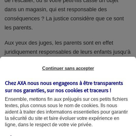
de l’escalier, ou si votre petit-fils casse un objet
dans un magasin, qui est responsable des
conséquences ? La justice considère que ce sont
les parents.
Aux yeux des juges, les parents sont en effet
juridiquement responsables de leurs enfants jusqu’à
la majorité (18 ans) de ces derniers. Et cette
Continuer sans accepter
responsabilité perdure même s’ils confient
ponctuellement la garde de leur enfant à un proche
Chez AXA nous nous engageons à être transparents
(grand-parent, oncle, cousin, ami, voisin, etc.).
sur nos garanties, sur nos
cookies et traceurs
!
Ensemble, mettons fin aux préjugés sur ces petits fichiers
textes, plus connus sous le nom de
cookies
. Ils nous
aident à traiter des informations essentielles pour garantir
Quelle assurance ?
la sécurité du site et faire évoluer votre expérience en
ligne, dans le respect de votre vie privée.
L'assurance habitation des parents et sa garantie