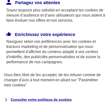
Responsabilité Civile. L'assureur indemnise la
Partagez vos attentes
réparation des dommages causés au tiers : frais
Soyez toujours plus satisfait en acceptant les
cookies
de
médicaux et réparations des dégâts matériels. Si c'est
mesure d’audience et d’avis utilisateurs qui nous aident à
un des petits-enfants qui se blesse tout seul, c'est
faire évoluer nos offres et nos services.
l'assurance protection Familiale (si souscrite) qui
interviendra au titre de la Garantie des Accidents de la
Enrichissez votre expérience
Vie.
Naviguez selon vos préférences avec les
cookies et
traceurs
marketing et de personnalisation qui nous
permettent d'afficher du contenu adapté à vos centres
d'intérêts, des publicités personnalisées et de suivre la
Situation n°2 : l’un de vos petits-enfants est
performance de nos campagnes.
blessé par quelqu’un
Vous êtes libre de les accepter, de les refuser comme de
Bien que vous culpabilisiez certainement de ce qui
changer d'avis à tout moment en allant sur
"Paramétrer
vient d’arriver, vous n’êtes pas responsable. Aux
mes
cookies
"
yeux de la justice, le responsable est la personne
ayant entrainé l’accident. A ce titre, cette personne
Consulter notre politique de
cookies
et son assureur devront s’acquitter des frais