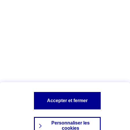
Vous êtes ici :
Complémentaire santé
Assurance des accidents de
la vie
Conseils Complémentaire santé
Assurance
garde petits enfants
A PROPOS D'AXA
TOUT L'UNIVERS PROTECTION DE LA FAMILLE
SITES AXA
Accepter et fermer
Personnaliser les
cookies