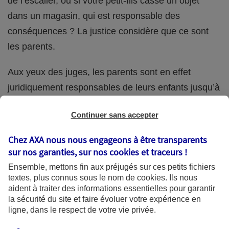
de l’escalier, ou si votre petit-fils casse un objet
dans un magasin, qui est responsable des
conséquences ? La justice considère que ce sont
les parents.
Aux yeux des juges, les parents sont en effet
juridiquement responsables de leurs enfants jusqu’à
la majorité (18 ans) de ces derniers. Et cette
Continuer sans accepter
responsabilité perdure même s’ils confient
ponctuellement la garde de leur enfant à un proche
Chez AXA nous nous engageons à être transparents
(grand-parent, oncle, cousin, ami, voisin, etc.).
sur nos garanties, sur nos
cookies et traceurs
!
Ensemble, mettons fin aux préjugés sur ces petits fichiers
textes, plus connus sous le nom de
cookies
. Ils nous
aident à traiter des informations essentielles pour garantir
Quelle assurance ?
la sécurité du site et faire évoluer votre expérience en
ligne, dans le respect de votre vie privée.
L'assurance habitation des parents et sa garantie