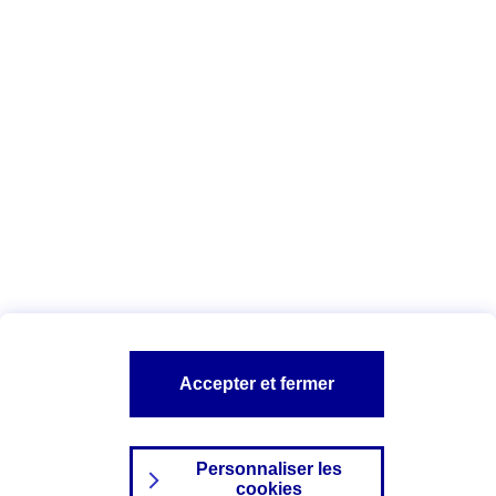
Vous êtes ici :
Complémentaire santé
Assurance des accidents de
la vie
Conseils Complémentaire santé
Assurance
garde petits enfants
A PROPOS D'AXA
TOUT L'UNIVERS PROTECTION DE LA FAMILLE
SITES AXA
Accepter et fermer
Personnaliser les
cookies