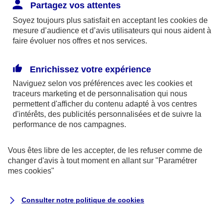
Responsabilité Civile. L'assureur indemnise la
Partagez vos attentes
réparation des dommages causés au tiers : frais
Soyez toujours plus satisfait en acceptant les
cookies
de
médicaux et réparations des dégâts matériels. Si c'est
mesure d’audience et d’avis utilisateurs qui nous aident à
un des petits-enfants qui se blesse tout seul, c'est
faire évoluer nos offres et nos services.
l'assurance protection Familiale (si souscrite) qui
interviendra au titre de la Garantie des Accidents de la
Enrichissez votre expérience
Vie.
Naviguez selon vos préférences avec les
cookies et
traceurs
marketing et de personnalisation qui nous
permettent d'afficher du contenu adapté à vos centres
d'intérêts, des publicités personnalisées et de suivre la
Situation n°2 : l’un de vos petits-enfants est
performance de nos campagnes.
blessé par quelqu’un
Vous êtes libre de les accepter, de les refuser comme de
Bien que vous culpabilisiez certainement de ce qui
changer d'avis à tout moment en allant sur
"Paramétrer
vient d’arriver, vous n’êtes pas responsable. Aux
mes
cookies
"
yeux de la justice, le responsable est la personne
ayant entrainé l’accident. A ce titre, cette personne
Consulter notre politique de
cookies
et son assureur devront s’acquitter des frais