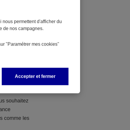
 nous permettent d'afficher du
nce de nos campagnes.
 des
sur
"Paramétrer mes
cookies
"
 avec vos
Accepter et fermer
ous souhaitez
rance
ers comme les