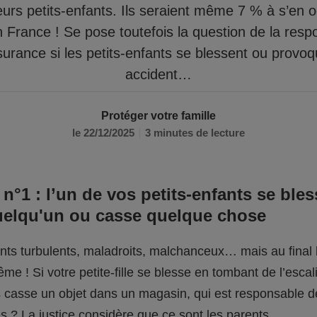
eurs petits-enfants. Ils seraient même 7 % à s’en 
n France ! Se pose toutefois la question de la respo
surance si les petits-enfants se blessent ou provo
accident…
Protéger votre famille
le 22/12/2025
3 minutes de lecture
 n°1 : l’un de vos petits-enfants se bles
uelqu'un ou casse quelque chose
fants turbulents, maladroits, malchanceux… mais au final l
me ! Si votre petite-fille se blesse en tombant de l’escali
ils casse un objet dans un magasin, qui est responsable 
 ? La justice considère que ce sont les parents.