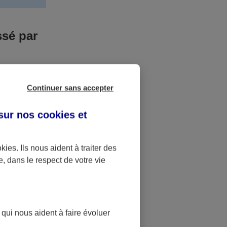
ssé par
us n’êtes pas
Continuer sans accepter
yant entrainé
r des frais
 sur nos
cookies et
accident dont
okies
. Ils nous aident à traiter des
e, dans le respect de votre vie
ique
pourra alors
 qui nous aident à faire évoluer