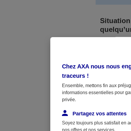
Situation
quelqu’
Bien que vous
responsable. 
l’accident. A
Chez AXA nous nous enga
médicaux et 
traceurs
!
Néanmoins, s
Ensemble, mettons fin aux préjugé
informations essentielles pour gar
a été victime 
privée.
(assurance sc
fonctionner.
Partagez vos attentes
Soyez toujours plus satisfait en 
nos offres et nos services.