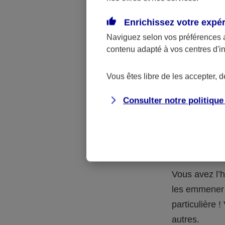
Quelle 
Enrichissez votre expé
Naviguez selon vos préférences 
La respons
contenu adapté à vos centres d'i
l’accident.
accidents d
Vous êtes libre de les accepter, 
Consulter notre politiqu
Situation
petits-en
Vous avez l’h
les emmener 
particulière
autres.