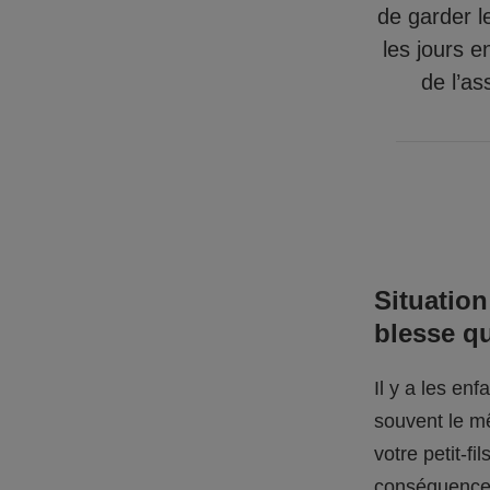
de garder l
les jours e
de l’as
Situation
blesse q
Il y a les en
souvent le mê
votre petit-f
conséquences