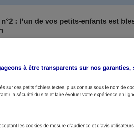
 n°2 : l’un de vos petits-enfants est ble
un
 culpabilisiez certainement de ce qui vient d’arriver, vo
Aux yeux de la justice, le responsable est la personne a
 ce titre, cette personne et son assureur devront s’acquitte
geons à être transparents sur nos garanties,
éventuelles indemnisations en guise de dommage.
i aucun responsable n’a été désigné ou retrouvé pour l’
s sur ces petits fichiers textes, plus connus sous le nom de
co
antir la sécurité du site et faire évoluer votre expérience en lign
votre petit-fils ou petite-fille, seule une assurance spécif
olaire ou garantie des accidents de la vie par exemple) 
acceptant les
cookies
de mesure d’audience et d’avis utilisateurs