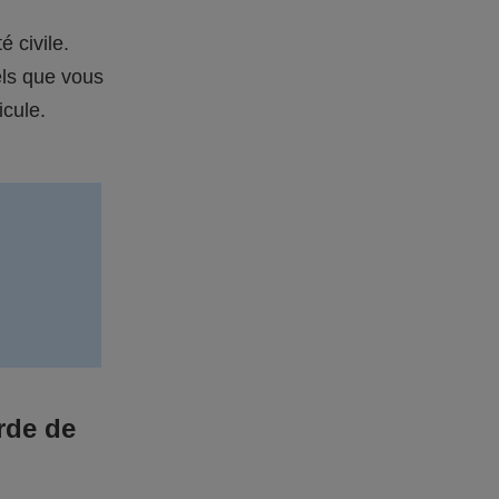
é civile.
els que vous
icule.
rde de