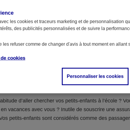
assurance ?
rience
avec les
cookies et traceurs
marketing et de personnalisation qui
abilité civile de la personne désignée comme responsable de
ntérêts, des publicités personnalisées et de suivre la performa
 Ou alors l’assurance spécifique (assurance scolaire ou garantie
e la vie) que vous auriez souscrite pour votre famille.
de les refuser comme de changer d'avis à tout moment en allant 
e de
cookies
 n°3 : vous avez un accident de voiture
Personnaliser les cookies
fants
abitude d’aller chercher vos petits-enfants à l’école ? V
en vacances avec vous ? Inutile de souscrire une assu
 ! Vos petits-enfants sont considérés comme des passag