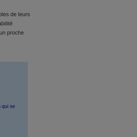
bles de leurs
bilité
 un proche
s qui se