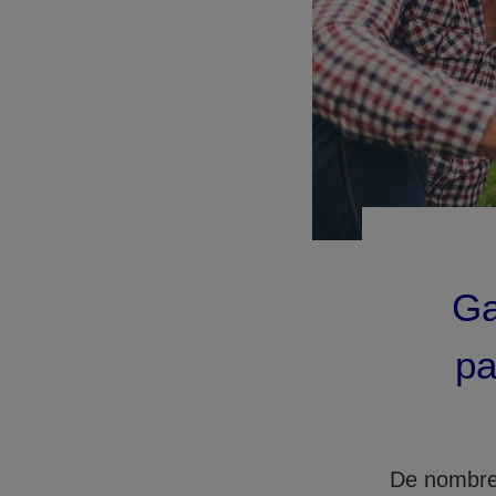
Ga
pa
De nombreu