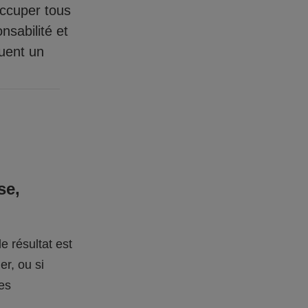
occuper tous
nsabilité et
quent un
se,
e résultat est
er, ou si
des