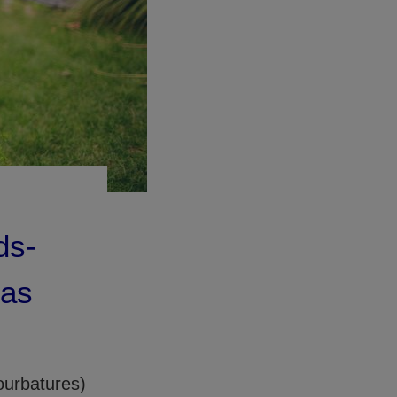
ds-
cas
ourbatures)