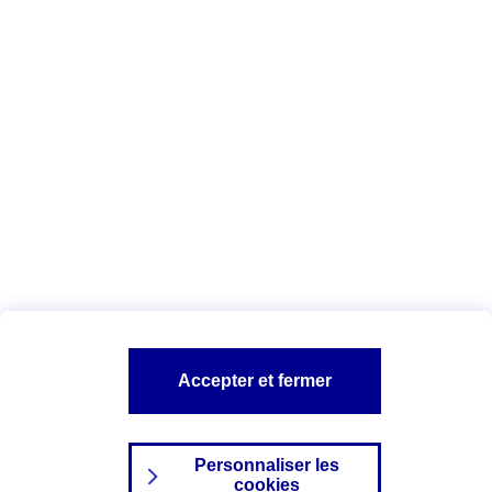
Vous êtes ici :
Complémentaire santé
Assurance des accidents de
la vie
Conseils Complémentaire santé
Assurance
garde petits enfants
A PROPOS D'AXA
TOUT L'UNIVERS PROTECTION DE LA FAMILLE
SITES AXA
Accepter et fermer
Personnaliser les
cookies