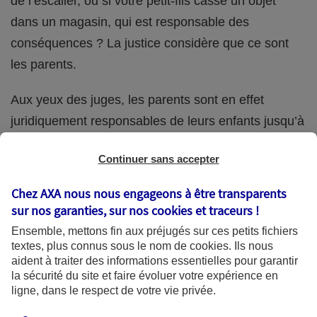
de l’escalier, ou si votre petit-fils casse un objet
dans un magasin, qui est responsable des
conséquences ? La justice considère que ce sont
les parents.
Aux yeux des juges, les parents sont en effet
juridiquement responsables de leurs enfants jusqu’à
la majorité (18 ans) de ces derniers. Et cette
Continuer sans accepter
responsabilité perdure même s’ils confient
ponctuellement la garde de leur enfant à un proche
Chez AXA nous nous engageons à être transparents
(grand-parent, oncle, cousin, ami, voisin, etc.).
sur nos garanties, sur nos
cookies et traceurs
!
Ensemble, mettons fin aux préjugés sur ces petits fichiers
textes, plus connus sous le nom de
cookies
. Ils nous
aident à traiter des informations essentielles pour garantir
Quelle assurance ?
la sécurité du site et faire évoluer votre expérience en
ligne, dans le respect de votre vie privée.
L'assurance habitation des parents et sa garantie