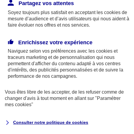
Responsabilité Civile. L'assureur indemnise la
Partagez vos attentes
réparation des dommages causés au tiers : frais
Soyez toujours plus satisfait en acceptant les
cookies
de
médicaux et réparations des dégâts matériels. Si c'est
mesure d’audience et d’avis utilisateurs qui nous aident à
un des petits-enfants qui se blesse tout seul, c'est
faire évoluer nos offres et nos services.
l'assurance protection Familiale (si souscrite) qui
interviendra au titre de la Garantie des Accidents de la
Enrichissez votre expérience
Vie.
Naviguez selon vos préférences avec les
cookies et
traceurs
marketing et de personnalisation qui nous
permettent d'afficher du contenu adapté à vos centres
d'intérêts, des publicités personnalisées et de suivre la
Situation n°2 : l’un de vos petits-enfants est
performance de nos campagnes.
blessé par quelqu’un
Vous êtes libre de les accepter, de les refuser comme de
Bien que vous culpabilisiez certainement de ce qui
changer d'avis à tout moment en allant sur
"Paramétrer
vient d’arriver, vous n’êtes pas responsable. Aux
mes
cookies
"
yeux de la justice, le responsable est la personne
ayant entrainé l’accident. A ce titre, cette personne
Consulter notre politique de
cookies
et son assureur devront s’acquitter des frais