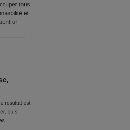
occuper tous
nsabilité et
quent un
se,
e résultat est
er, ou si
des