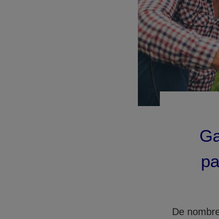
Ga
pa
De nombreu