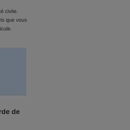
é civile.
els que vous
icule.
rde de