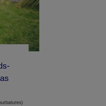
ds-
cas
ourbatures)