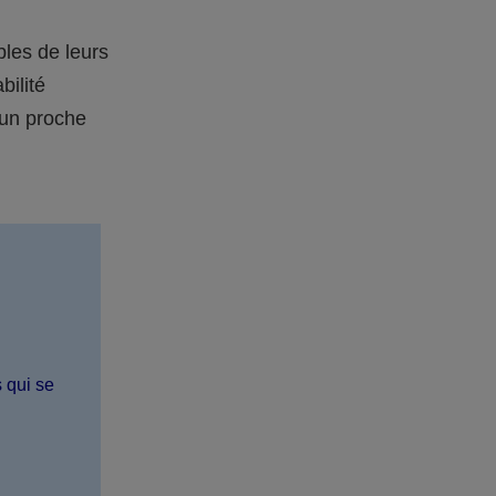
bles de leurs
bilité
 un proche
s qui se