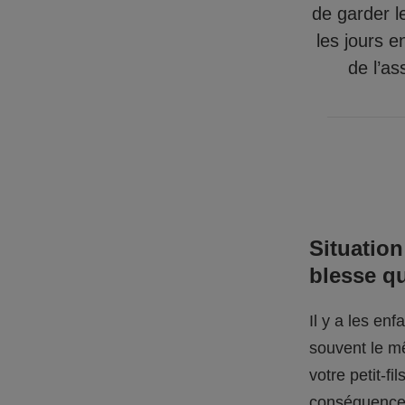
de garder l
les jours e
de l’as
Situation
blesse q
Il y a les en
souvent le mê
votre petit-f
conséquences