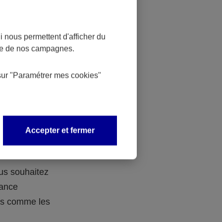
 nous permettent d'afficher du
nce de nos campagnes.
 des
sur
"Paramétrer mes
cookies
"
 avec vos
Accepter et fermer
ous souhaitez
rance
ers comme les