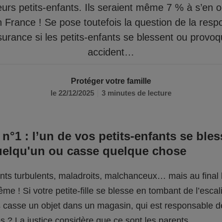
eurs petits-enfants. Ils seraient même 7 % à s’en 
n France ! Se pose toutefois la question de la respo
surance si les petits-enfants se blessent ou provo
accident…
Protéger votre famille
le 22/12/2025
3 minutes de lecture
 n°1 : l’un de vos petits-enfants se bles
uelqu'un ou casse quelque chose
fants turbulents, maladroits, malchanceux… mais au final l
me ! Si votre petite-fille se blesse en tombant de l’escali
ils casse un objet dans un magasin, qui est responsable 
 ? La justice considère que ce sont les parents.