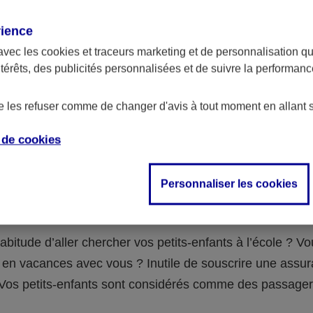
assurance ?
rience
avec les
cookies et traceurs
marketing et de personnalisation qui
abilité civile de la personne désignée comme responsable de
ntérêts, des publicités personnalisées et de suivre la performa
 Ou alors l’assurance spécifique (assurance scolaire ou garantie
e la vie) que vous auriez souscrite pour votre famille.
de les refuser comme de changer d'avis à tout moment en allant 
e de
cookies
 n°3 : vous avez un accident de voiture
Personnaliser les cookies
fants
abitude d’aller chercher vos petits-enfants à l’école ? V
en vacances avec vous ? Inutile de souscrire une assu
 ! Vos petits-enfants sont considérés comme des passag