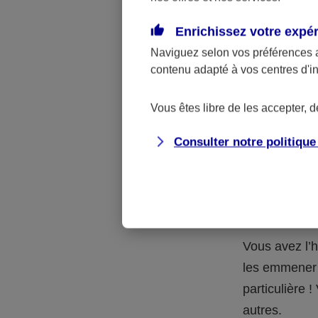
Quelle 
Enrichissez votre expé
Naviguez selon vos préférences 
La respons
contenu adapté à vos centres d'i
l’accident.
accidents d
Vous êtes libre de les accepter, 
Consulter notre politiqu
Situation
petits-en
Vous avez l’h
les emmener 
particulière
autres.