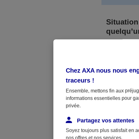
Situation
quelqu’
Bien que vous
responsable. 
l’accident. A
Chez AXA nous nous enga
médicaux et 
traceurs
!
Néanmoins, s
Ensemble, mettons fin aux préjugé
informations essentielles pour gar
a été victime 
privée.
(assurance sc
fonctionner.
Partagez vos attentes
Soyez toujours plus satisfait en 
nos offres et nos services.