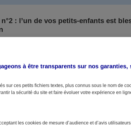
 n°2 : l’un de vos petits-enfants est ble
un
 culpabilisiez certainement de ce qui vient d’arriver, vo
Aux yeux de la justice, le responsable est la personne a
 ce titre, cette personne et son assureur devront s’acquitte
geons à être transparents sur nos garanties,
éventuelles indemnisations en guise de dommage.
i aucun responsable n’a été désigné ou retrouvé pour l’
s sur ces petits fichiers textes, plus connus sous le nom de
co
antir la sécurité du site et faire évoluer votre expérience en lign
votre petit-fils ou petite-fille, seule une assurance spécif
olaire ou garantie des accidents de la vie par exemple) 
acceptant les
cookies
de mesure d’audience et d’avis utilisateurs