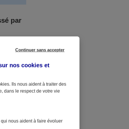
ssé par
us n’êtes pas
Continuer sans accepter
yant entrainé
r des frais
 sur nos
cookies et
accident dont
okies
. Ils nous aident à traiter des
e, dans le respect de votre vie
ique
pourra alors
 qui nous aident à faire évoluer