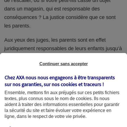
de l’escalier, ou si votre petit-fils casse un objet
dans un magasin, qui est responsable des
conséquences ? La justice considère que ce sont
les parents.
Aux yeux des juges, les parents sont en effet
juridiquement responsables de leurs enfants jusqu’à
la majorité (18 ans) de ces derniers. Et cette
Continuer sans accepter
responsabilité perdure même s’ils confient
ponctuellement la garde de leur enfant à un proche
Chez AXA nous nous engageons à être transparents
(grand-parent, oncle, cousin, ami, voisin, etc.).
sur nos garanties, sur nos
cookies et traceurs
!
Ensemble, mettons fin aux préjugés sur ces petits fichiers
textes, plus connus sous le nom de
cookies
. Ils nous
aident à traiter des informations essentielles pour garantir
Quelle assurance ?
la sécurité du site et faire évoluer votre expérience en
ligne, dans le respect de votre vie privée.
L'assurance habitation des parents et sa garantie