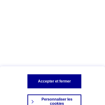
Vous êtes ici :
Complémentaire santé
Assurance des accidents de
la vie
Conseils Complémentaire santé
Assurance
garde petits enfants
A PROPOS D'AXA
TOUT L'UNIVERS PROTECTION DE LA FAMILLE
SITES AXA
Accepter et fermer
Personnaliser les
cookies