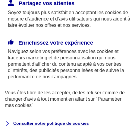
Responsabilité Civile. L'assureur indemnise la
Partagez vos attentes
réparation des dommages causés au tiers : frais
Soyez toujours plus satisfait en acceptant les
cookies
de
médicaux et réparations des dégâts matériels. Si c'est
mesure d’audience et d’avis utilisateurs qui nous aident à
un des petits-enfants qui se blesse tout seul, c'est
faire évoluer nos offres et nos services.
l'assurance protection Familiale (si souscrite) qui
interviendra au titre de la Garantie des Accidents de la
Enrichissez votre expérience
Vie.
Naviguez selon vos préférences avec les
cookies et
traceurs
marketing et de personnalisation qui nous
permettent d'afficher du contenu adapté à vos centres
d'intérêts, des publicités personnalisées et de suivre la
Situation n°2 : l’un de vos petits-enfants est
performance de nos campagnes.
blessé par quelqu’un
Vous êtes libre de les accepter, de les refuser comme de
Bien que vous culpabilisiez certainement de ce qui
changer d'avis à tout moment en allant sur
"Paramétrer
vient d’arriver, vous n’êtes pas responsable. Aux
mes
cookies
"
yeux de la justice, le responsable est la personne
ayant entrainé l’accident. A ce titre, cette personne
Consulter notre politique de
cookies
et son assureur devront s’acquitter des frais