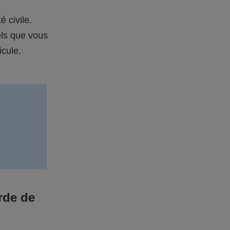
é civile.
els que vous
icule.
rde de