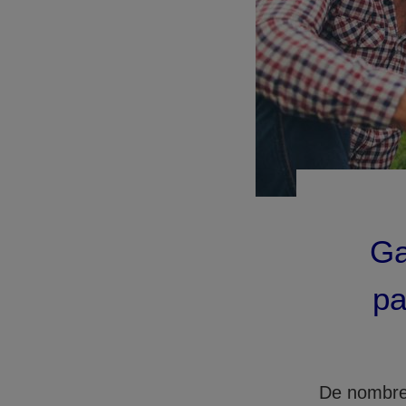
Ga
pa
De nombreu