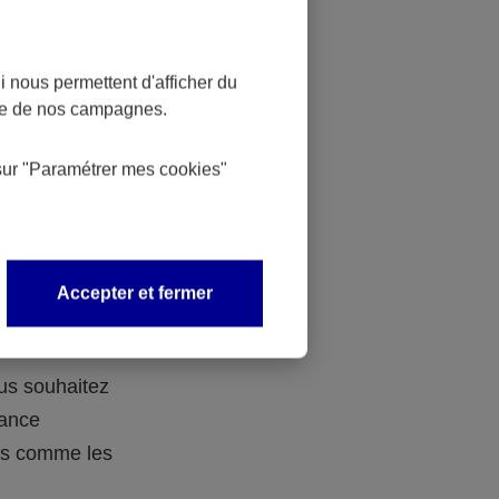
 nous permettent d'afficher du
nce de nos campagnes.
 des
sur
"Paramétrer mes
cookies
"
 avec vos
Accepter et fermer
ous souhaitez
rance
ers comme les