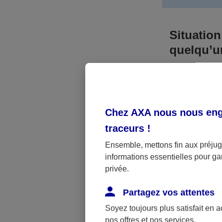
Situation
quelqu’
Bien que vous
responsable. 
l’accident. A
Chez AXA nous nous enga
médicaux et 
traceurs
!
Néanmoins, s
Ensemble, mettons fin aux préjugé
informations essentielles pour gar
a été victime 
privée.
(assurance sc
fonctionner.
Partagez vos attentes
Soyez toujours plus satisfait en 
nos offres et nos services.