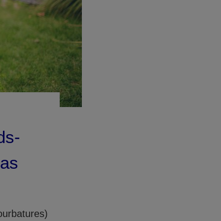
ds-
cas
ourbatures)