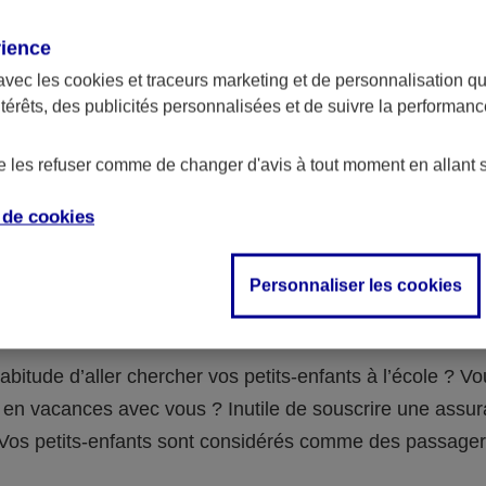
assurance ?
rience
avec les
cookies et traceurs
marketing et de personnalisation qui
abilité civile de la personne désignée comme responsable de
ntérêts, des publicités personnalisées et de suivre la performa
 Ou alors l’assurance spécifique (assurance scolaire ou garantie
e la vie) que vous auriez souscrite pour votre famille.
de les refuser comme de changer d'avis à tout moment en allant 
e de
cookies
 n°3 : vous avez un accident de voiture
Personnaliser les cookies
fants
abitude d’aller chercher vos petits-enfants à l’école ? V
en vacances avec vous ? Inutile de souscrire une assu
 ! Vos petits-enfants sont considérés comme des passag