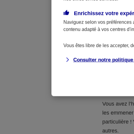
Quelle 
Enrichissez votre expé
Naviguez selon vos préférences 
La respons
contenu adapté à vos centres d'i
l’accident.
accidents d
Vous êtes libre de les accepter, 
Consulter notre politiqu
Situation
petits-en
Vous avez l’h
les emmener 
particulière
autres.