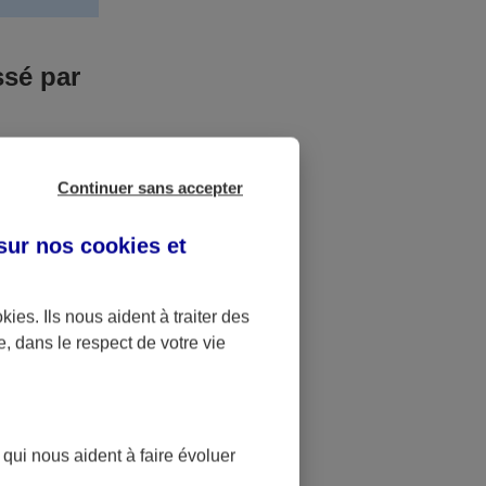
ssé par
us n’êtes pas
Continuer sans accepter
yant entrainé
r des frais
 sur nos
cookies et
accident dont
okies
. Ils nous aident à traiter des
e, dans le respect de votre vie
ique
pourra alors
 qui nous aident à faire évoluer