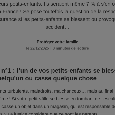
eurs petits-enfants. Ils seraient même 7 % à s’en 
n France ! Se pose toutefois la question de la respo
surance si les petits-enfants se blessent ou provo
accident…
Protéger votre famille
le 22/12/2025
3 minutes de lecture
 n°1 : l’un de vos petits-enfants se bles
uelqu'un ou casse quelque chose
fants turbulents, maladroits, malchanceux… mais au final l
me ! Si votre petite-fille se blesse en tombant de l’escali
ils casse un objet dans un magasin, qui est responsable 
 ? La justice considère que ce sont les parents.