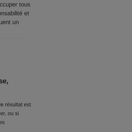
occuper tous
nsabilité et
quent un
se,
e résultat est
er, ou si
des