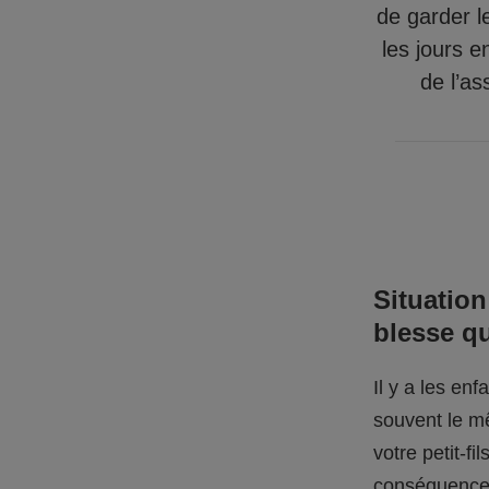
de garder l
les jours e
de l’as
Situation
blesse q
Il y a les en
souvent le mê
votre petit-f
conséquences