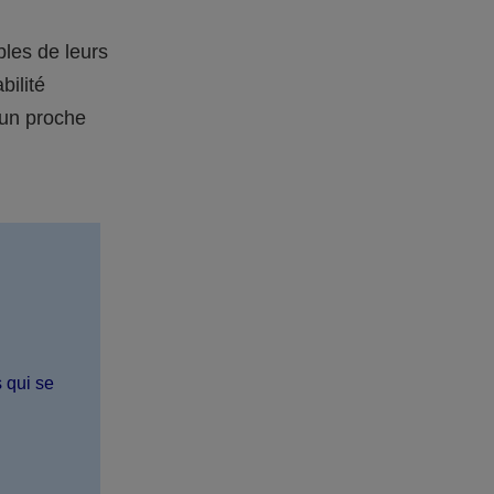
bles de leurs
bilité
 un proche
s qui se