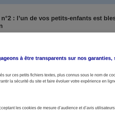
 n°2 : l’un de vos petits-enfants est ble
un
 culpabilisiez certainement de ce qui vient d’arriver, vo
Aux yeux de la justice, le responsable est la personne a
 ce titre, cette personne et son assureur devront s’acquitte
geons à être transparents sur nos garanties,
éventuelles indemnisations en guise de dommage.
i aucun responsable n’a été désigné ou retrouvé pour l’
s sur ces petits fichiers textes, plus connus sous le nom de
co
antir la sécurité du site et faire évoluer votre expérience en lign
votre petit-fils ou petite-fille, seule une assurance spécif
olaire ou garantie des accidents de la vie par exemple) 
acceptant les
cookies
de mesure d’audience et d’avis utilisateurs