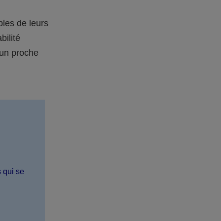
bles de leurs
bilité
 un proche
s qui se