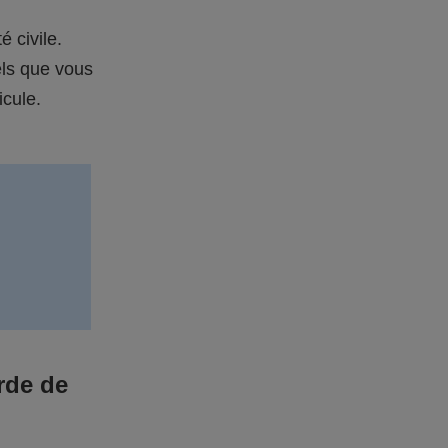
é civile.
els que vous
icule.
rde de