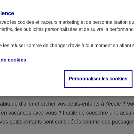
assurance ?
rience
avec les
cookies et traceurs
marketing et de personnalisation qui
abilité civile de la personne désignée comme responsable de
ntérêts, des publicités personnalisées et de suivre la performa
 Ou alors l’assurance spécifique (assurance scolaire ou garantie
e la vie) que vous auriez souscrite pour votre famille.
de les refuser comme de changer d'avis à tout moment en allant 
e de
cookies
 n°3 : vous avez un accident de voiture
Personnaliser les cookies
fants
abitude d’aller chercher vos petits-enfants à l’école ? V
en vacances avec vous ? Inutile de souscrire une assu
 ! Vos petits-enfants sont considérés comme des passag