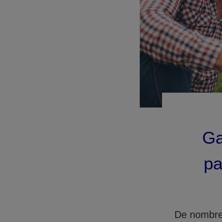
Ga
pa
De nombreu