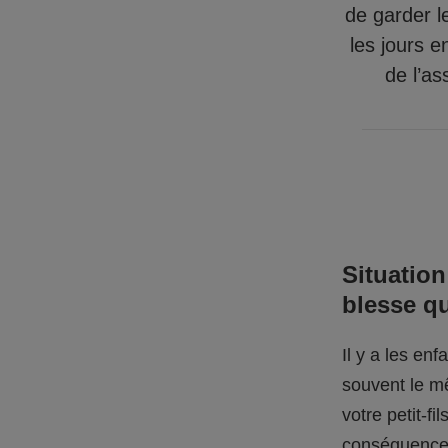
de garder l
les jours e
de l’as
Situation
blesse q
Il y a les en
souvent le mê
votre petit-f
conséquences