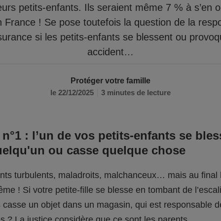
eurs petits-enfants. Ils seraient même 7 % à s’en 
n France ! Se pose toutefois la question de la respo
surance si les petits-enfants se blessent ou provo
accident…
Protéger votre famille
le 22/12/2025
3 minutes de lecture
 n°1 : l’un de vos petits-enfants se bles
uelqu'un ou casse quelque chose
fants turbulents, maladroits, malchanceux… mais au final l
me ! Si votre petite-fille se blesse en tombant de l’escali
ils casse un objet dans un magasin, qui est responsable 
 ? La justice considère que ce sont les parents.