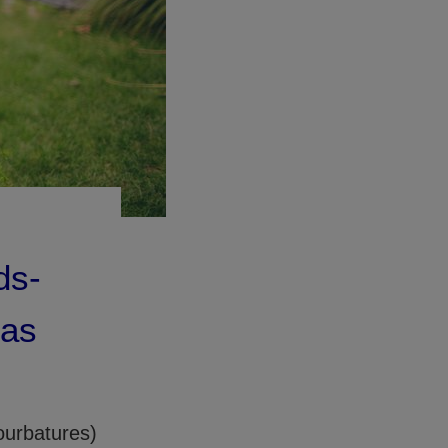
ds-
cas
ourbatures)