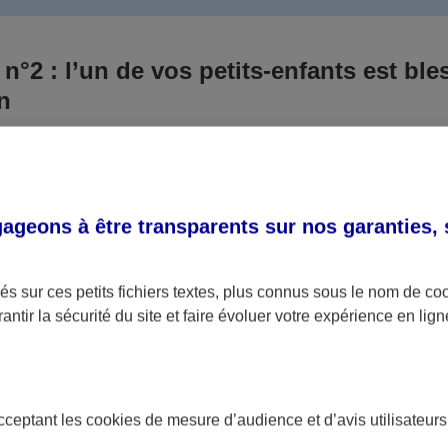
 n°2 : l’un de vos petits-enfants est ble
un
 culpabilisiez certainement de ce qui vient d’arriver, vo
Aux yeux de la justice, le responsable est la personne a
 ce titre, cette personne et son assureur devront s’acquitte
geons à être transparents sur nos garanties,
éventuelles indemnisations en guise de dommage.
i aucun responsable n’a été désigné ou retrouvé pour l’
s sur ces petits fichiers textes, plus connus sous le nom de
co
antir la sécurité du site et faire évoluer votre expérience en lign
votre petit-fils ou petite-fille, seule une assurance spécif
olaire ou garantie des accidents de la vie par exemple) 
acceptant les
cookies
de mesure d’audience et d’avis utilisateurs