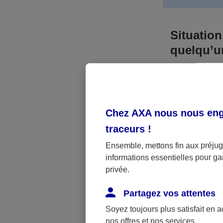
Situation
quelqu’
Bien que vous
responsable. 
l’accident. A
Chez AXA nous nous enga
médicaux et 
traceurs
!
Néanmoins, s
Ensemble, mettons fin aux préjugé
informations essentielles pour gar
a été victime 
privée.
(assurance sc
fonctionner.
Partagez vos attentes
Soyez toujours plus satisfait en 
nos offres et nos services.