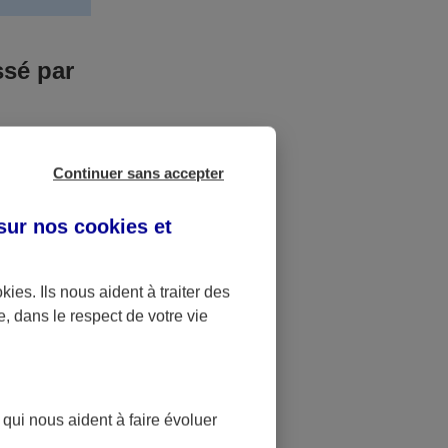
ssé par
us n’êtes pas
Continuer sans accepter
yant entrainé
r des frais
 sur nos
cookies et
accident dont
okies
. Ils nous aident à traiter des
e, dans le respect de votre vie
ique
pourra alors
 qui nous aident à faire évoluer