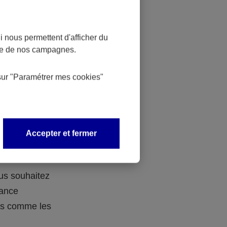
 nous permettent d'afficher du
nce de nos campagnes.
 des
sur
"Paramétrer mes
cookies
"
 avec vos
Accepter et fermer
ous souhaitez
rance
ers comme les