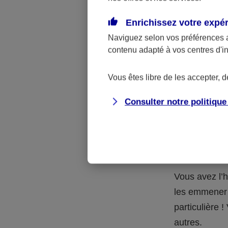
Quelle 
Enrichissez votre expé
Naviguez selon vos préférences 
La respons
contenu adapté à vos centres d'i
l’accident.
accidents d
Vous êtes libre de les accepter, 
Consulter notre politiqu
Situation
petits-en
Vous avez l’h
les emmener 
particulière
autres.