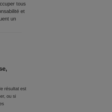
occuper tous
nsabilité et
quent un
se,
e résultat est
er, ou si
des