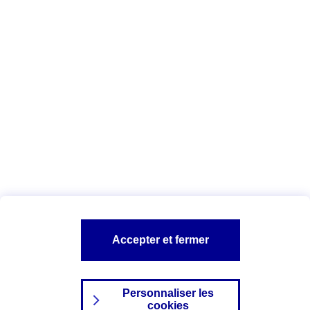
Vous êtes ici :
Complémentaire santé
Assurance des accidents de
la vie
Conseils Complémentaire santé
Assurance
garde petits enfants
A PROPOS D'AXA
TOUT L'UNIVERS PROTECTION DE LA FAMILLE
SITES AXA
Accepter et fermer
Personnaliser les
cookies