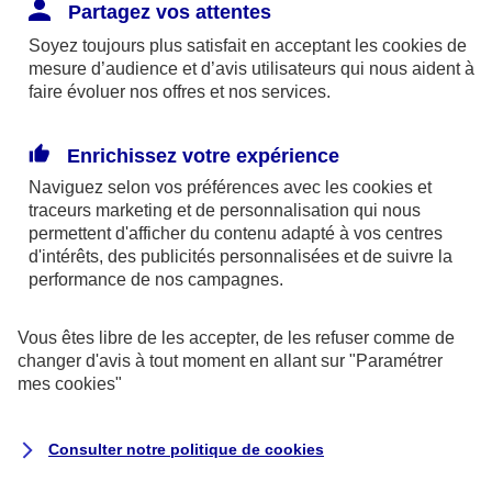
Responsabilité Civile. L'assureur indemnise la
Partagez vos attentes
réparation des dommages causés au tiers : frais
Soyez toujours plus satisfait en acceptant les
cookies
de
médicaux et réparations des dégâts matériels. Si c'est
mesure d’audience et d’avis utilisateurs qui nous aident à
un des petits-enfants qui se blesse tout seul, c'est
faire évoluer nos offres et nos services.
l'assurance protection Familiale (si souscrite) qui
interviendra au titre de la Garantie des Accidents de la
Enrichissez votre expérience
Vie.
Naviguez selon vos préférences avec les
cookies et
traceurs
marketing et de personnalisation qui nous
permettent d'afficher du contenu adapté à vos centres
d'intérêts, des publicités personnalisées et de suivre la
Situation n°2 : l’un de vos petits-enfants est
performance de nos campagnes.
blessé par quelqu’un
Vous êtes libre de les accepter, de les refuser comme de
Bien que vous culpabilisiez certainement de ce qui
changer d'avis à tout moment en allant sur
"Paramétrer
vient d’arriver, vous n’êtes pas responsable. Aux
mes
cookies
"
yeux de la justice, le responsable est la personne
ayant entrainé l’accident. A ce titre, cette personne
Consulter notre politique de
cookies
et son assureur devront s’acquitter des frais