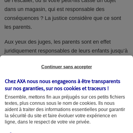
de l’escalier, ou si votre petit-fils casse un objet
dans un magasin, qui est responsable des
conséquences ? La justice considère que ce sont
les parents.
Aux yeux des juges, les parents sont en effet
juridiquement responsables de leurs enfants jusqu’à
la majorité (18 ans) de ces derniers. Et cette
Continuer sans accepter
responsabilité perdure même s’ils confient
ponctuellement la garde de leur enfant à un proche
Chez AXA nous nous engageons à être transparents
(grand-parent, oncle, cousin, ami, voisin, etc.).
sur nos garanties, sur nos
cookies et traceurs
!
Ensemble, mettons fin aux préjugés sur ces petits fichiers
textes, plus connus sous le nom de
cookies
. Ils nous
aident à traiter des informations essentielles pour garantir
Quelle assurance ?
la sécurité du site et faire évoluer votre expérience en
ligne, dans le respect de votre vie privée.
L'assurance habitation des parents et sa garantie