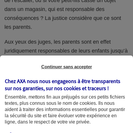
de l’escalier, ou si votre petit-fils casse un objet
dans un magasin, qui est responsable des
conséquences ? La justice considère que ce sont
les parents.
Aux yeux des juges, les parents sont en effet
juridiquement responsables de leurs enfants jusqu’à
la majorité (18 ans) de ces derniers. Et cette
Continuer sans accepter
responsabilité perdure même s’ils confient
ponctuellement la garde de leur enfant à un proche
Chez AXA nous nous engageons à être transparents
(grand-parent, oncle, cousin, ami, voisin, etc.).
sur nos garanties, sur nos
cookies et traceurs
!
Ensemble, mettons fin aux préjugés sur ces petits fichiers
textes, plus connus sous le nom de
cookies
. Ils nous
aident à traiter des informations essentielles pour garantir
Quelle assurance ?
la sécurité du site et faire évoluer votre expérience en
ligne, dans le respect de votre vie privée.
L'assurance habitation des parents et sa garantie