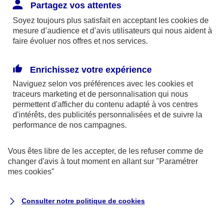
Responsabilité Civile. L'assureur indemnise la
Partagez vos attentes
réparation des dommages causés au tiers : frais
Soyez toujours plus satisfait en acceptant les
cookies
de
médicaux et réparations des dégâts matériels. Si c'est
mesure d’audience et d’avis utilisateurs qui nous aident à
un des petits-enfants qui se blesse tout seul, c'est
faire évoluer nos offres et nos services.
l'assurance protection Familiale (si souscrite) qui
interviendra au titre de la Garantie des Accidents de la
Enrichissez votre expérience
Vie.
Naviguez selon vos préférences avec les
cookies et
traceurs
marketing et de personnalisation qui nous
permettent d'afficher du contenu adapté à vos centres
d'intérêts, des publicités personnalisées et de suivre la
Situation n°2 : l’un de vos petits-enfants est
performance de nos campagnes.
blessé par quelqu’un
Vous êtes libre de les accepter, de les refuser comme de
Bien que vous culpabilisiez certainement de ce qui
changer d'avis à tout moment en allant sur
"Paramétrer
vient d’arriver, vous n’êtes pas responsable. Aux
mes
cookies
"
yeux de la justice, le responsable est la personne
ayant entrainé l’accident. A ce titre, cette personne
Consulter notre politique de
cookies
et son assureur devront s’acquitter des frais