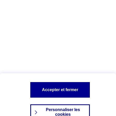
Vous êtes ici :
Complémentaire santé
Assurance des accidents de
la vie
Conseils Complémentaire santé
Assurance
garde petits enfants
A PROPOS D'AXA
TOUT L'UNIVERS PROTECTION DE LA FAMILLE
SITES AXA
Accepter et fermer
Personnaliser les
cookies