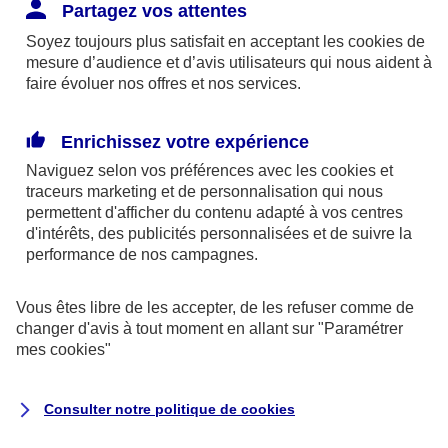
Responsabilité Civile. L'assureur indemnise la
Partagez vos attentes
réparation des dommages causés au tiers : frais
Soyez toujours plus satisfait en acceptant les
cookies
de
médicaux et réparations des dégâts matériels. Si c'est
mesure d’audience et d’avis utilisateurs qui nous aident à
un des petits-enfants qui se blesse tout seul, c'est
faire évoluer nos offres et nos services.
l'assurance protection Familiale (si souscrite) qui
interviendra au titre de la Garantie des Accidents de la
Enrichissez votre expérience
Vie.
Naviguez selon vos préférences avec les
cookies et
traceurs
marketing et de personnalisation qui nous
permettent d'afficher du contenu adapté à vos centres
d'intérêts, des publicités personnalisées et de suivre la
Situation n°2 : l’un de vos petits-enfants est
performance de nos campagnes.
blessé par quelqu’un
Vous êtes libre de les accepter, de les refuser comme de
Bien que vous culpabilisiez certainement de ce qui
changer d'avis à tout moment en allant sur
"Paramétrer
vient d’arriver, vous n’êtes pas responsable. Aux
mes
cookies
"
yeux de la justice, le responsable est la personne
ayant entrainé l’accident. A ce titre, cette personne
Consulter notre politique de
cookies
et son assureur devront s’acquitter des frais