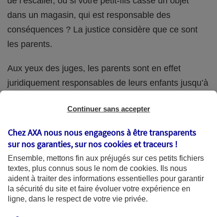
de l’escalier, ou si votre petit-fils casse un objet
dans un magasin, qui est responsable des
conséquences ? La justice considère que ce sont
les parents.
Aux yeux des juges, les parents sont en effet
juridiquement responsables de leurs enfants jusqu’à
la majorité (18 ans) de ces derniers. Et cette
Continuer sans accepter
responsabilité perdure même s’ils confient
ponctuellement la garde de leur enfant à un proche
Chez AXA nous nous engageons à être transparents
(grand-parent, oncle, cousin, ami, voisin, etc.).
sur nos garanties, sur nos
cookies et traceurs
!
Ensemble, mettons fin aux préjugés sur ces petits fichiers
textes, plus connus sous le nom de
cookies
. Ils nous
aident à traiter des informations essentielles pour garantir
Quelle assurance ?
la sécurité du site et faire évoluer votre expérience en
ligne, dans le respect de votre vie privée.
L'assurance habitation des parents et sa garantie