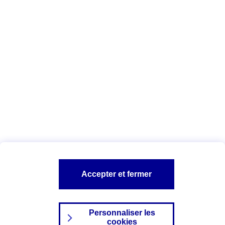
Vous êtes ici :
Complémentaire santé
Assurance des accidents de
la vie
Conseils Complémentaire santé
Assurance
garde petits enfants
A PROPOS D'AXA
TOUT L'UNIVERS PROTECTION DE LA FAMILLE
SITES AXA
Accepter et fermer
Personnaliser les
cookies