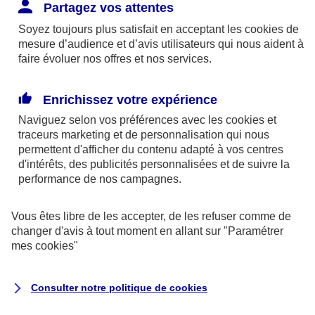
Responsabilité Civile. L'assureur indemnise la
Partagez vos attentes
réparation des dommages causés au tiers : frais
Soyez toujours plus satisfait en acceptant les
cookies
de
médicaux et réparations des dégâts matériels. Si c'est
mesure d’audience et d’avis utilisateurs qui nous aident à
un des petits-enfants qui se blesse tout seul, c'est
faire évoluer nos offres et nos services.
l'assurance protection Familiale (si souscrite) qui
interviendra au titre de la Garantie des Accidents de la
Enrichissez votre expérience
Vie.
Naviguez selon vos préférences avec les
cookies et
traceurs
marketing et de personnalisation qui nous
permettent d'afficher du contenu adapté à vos centres
d'intérêts, des publicités personnalisées et de suivre la
Situation n°2 : l’un de vos petits-enfants est
performance de nos campagnes.
blessé par quelqu’un
Vous êtes libre de les accepter, de les refuser comme de
Bien que vous culpabilisiez certainement de ce qui
changer d'avis à tout moment en allant sur
"Paramétrer
vient d’arriver, vous n’êtes pas responsable. Aux
mes
cookies
"
yeux de la justice, le responsable est la personne
ayant entrainé l’accident. A ce titre, cette personne
Consulter notre politique de
cookies
et son assureur devront s’acquitter des frais