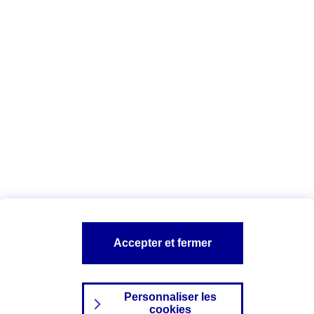
Vous êtes ici :
Complémentaire santé
Assurance des accidents de
la vie
Conseils Complémentaire santé
Assurance
garde petits enfants
A PROPOS D'AXA
TOUT L'UNIVERS PROTECTION DE LA FAMILLE
SITES AXA
Accepter et fermer
Personnaliser les
cookies