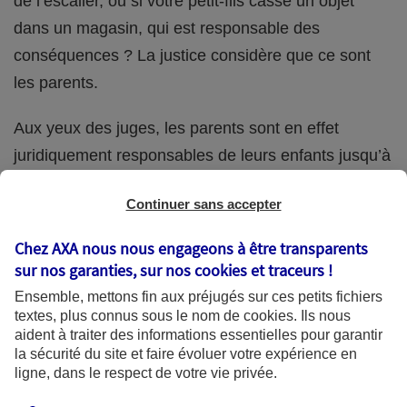
de l’escalier, ou si votre petit-fils casse un objet
dans un magasin, qui est responsable des
conséquences ? La justice considère que ce sont
les parents.
Aux yeux des juges, les parents sont en effet
juridiquement responsables de leurs enfants jusqu’à
la majorité (18 ans) de ces derniers. Et cette
Continuer sans accepter
responsabilité perdure même s’ils confient
ponctuellement la garde de leur enfant à un proche
Chez AXA nous nous engageons à être transparents
(grand-parent, oncle, cousin, ami, voisin, etc.).
sur nos garanties, sur nos
cookies et traceurs
!
Ensemble, mettons fin aux préjugés sur ces petits fichiers
textes, plus connus sous le nom de
cookies
. Ils nous
aident à traiter des informations essentielles pour garantir
Quelle assurance ?
la sécurité du site et faire évoluer votre expérience en
ligne, dans le respect de votre vie privée.
L'assurance habitation des parents et sa garantie