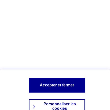
Vous êtes ici :
Complémentaire santé
Assurance des accidents de
la vie
Conseils Complémentaire santé
Assurance
garde petits enfants
A PROPOS D'AXA
TOUT L'UNIVERS PROTECTION DE LA FAMILLE
SITES AXA
Accepter et fermer
Personnaliser les
cookies