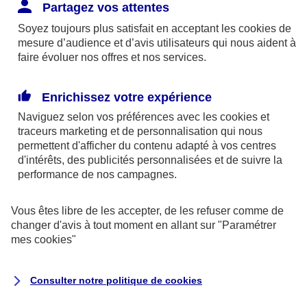
Responsabilité Civile. L'assureur indemnise la
Partagez vos attentes
réparation des dommages causés au tiers : frais
Soyez toujours plus satisfait en acceptant les
cookies
de
médicaux et réparations des dégâts matériels. Si c'est
mesure d’audience et d’avis utilisateurs qui nous aident à
un des petits-enfants qui se blesse tout seul, c'est
faire évoluer nos offres et nos services.
l'assurance protection Familiale (si souscrite) qui
interviendra au titre de la Garantie des Accidents de la
Enrichissez votre expérience
Vie.
Naviguez selon vos préférences avec les
cookies et
traceurs
marketing et de personnalisation qui nous
permettent d'afficher du contenu adapté à vos centres
d'intérêts, des publicités personnalisées et de suivre la
Situation n°2 : l’un de vos petits-enfants est
performance de nos campagnes.
blessé par quelqu’un
Vous êtes libre de les accepter, de les refuser comme de
Bien que vous culpabilisiez certainement de ce qui
changer d'avis à tout moment en allant sur
"Paramétrer
vient d’arriver, vous n’êtes pas responsable. Aux
mes
cookies
"
yeux de la justice, le responsable est la personne
ayant entrainé l’accident. A ce titre, cette personne
Consulter notre politique de
cookies
et son assureur devront s’acquitter des frais