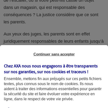
de l’escalier, ou si votre petit-fils casse un objet
dans un magasin, qui est responsable des
conséquences ? La justice considère que ce sont
les parents.
Aux yeux des juges, les parents sont en effet
juridiquement responsables de leurs enfants jusqu’à
la majorité (18 ans) de ces derniers. Et cette
Continuer sans accepter
responsabilité perdure même s’ils confient
ponctuellement la garde de leur enfant à un proche
Chez AXA nous nous engageons à être transparents
(grand-parent, oncle, cousin, ami, voisin, etc.).
sur nos garanties, sur nos
cookies et traceurs
!
Ensemble, mettons fin aux préjugés sur ces petits fichiers
textes, plus connus sous le nom de
cookies
. Ils nous
aident à traiter des informations essentielles pour garantir
Quelle assurance ?
la sécurité du site et faire évoluer votre expérience en
ligne, dans le respect de votre vie privée.
L'assurance habitation des parents et sa garantie