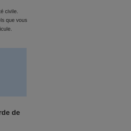
é civile.
els que vous
icule.
rde de