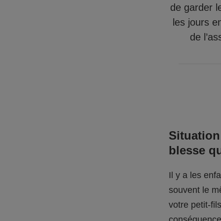
de garder l
les jours e
de l’as
Situation
blesse q
Il y a les en
souvent le mê
votre petit-f
conséquences