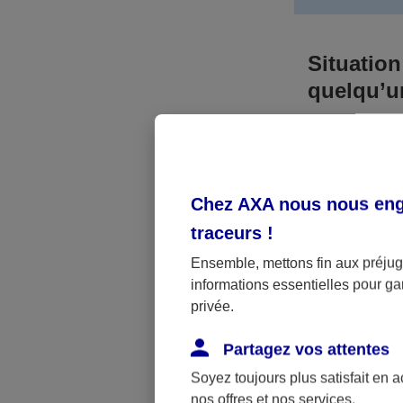
Situation
quelqu’
Bien que vous
responsable. 
l’accident. A
Chez AXA nous nous enga
médicaux et 
traceurs
!
Néanmoins, s
Ensemble, mettons fin aux préjugé
informations essentielles pour gar
a été victime 
privée.
(assurance sc
fonctionner.
Partagez vos attentes
Soyez toujours plus satisfait en 
nos offres et nos services.