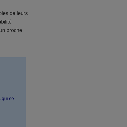
bles de leurs
bilité
 un proche
s qui se