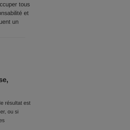
occuper tous
nsabilité et
quent un
se,
e résultat est
er, ou si
des