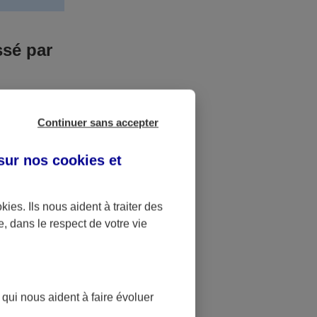
ssé par
us n’êtes pas
Continuer sans accepter
yant entrainé
r des frais
 sur nos
cookies et
accident dont
okies
. Ils nous aident à traiter des
e, dans le respect de votre vie
ique
pourra alors
 qui nous aident à faire évoluer