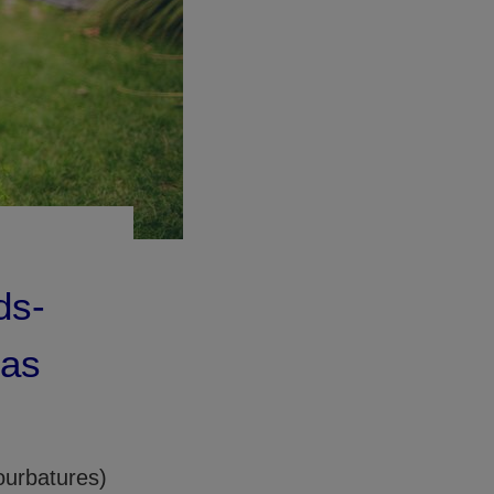
ds-
cas
ourbatures)