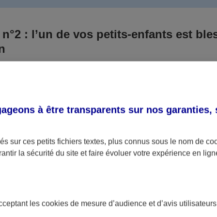
 n°2 : l’un de vos petits-enfants est ble
un
 culpabilisiez certainement de ce qui vient d’arriver, vo
Aux yeux de la justice, le responsable est la personne a
 ce titre, cette personne et son assureur devront s’acquitte
geons à être transparents sur nos garanties,
éventuelles indemnisations en guise de dommage.
i aucun responsable n’a été désigné ou retrouvé pour l’
s sur ces petits fichiers textes, plus connus sous le nom de
co
antir la sécurité du site et faire évoluer votre expérience en lign
votre petit-fils ou petite-fille, seule une assurance spécif
olaire ou garantie des accidents de la vie par exemple) 
acceptant les
cookies
de mesure d’audience et d’avis utilisateurs