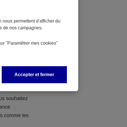
 nous permettent d'afficher du
nce de nos campagnes.
 des
sur
"Paramétrer mes
cookies
"
 avec vos
Accepter et fermer
ous souhaitez
rance
ers comme les