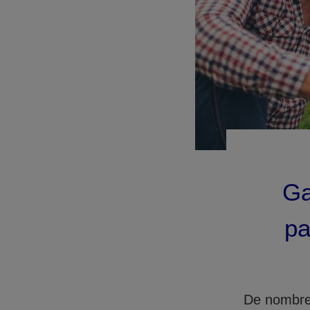
Ga
pa
De nombreu