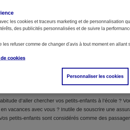
assurance ?
rience
avec les
cookies et traceurs
marketing et de personnalisation qui
abilité civile de la personne désignée comme responsable de
ntérêts, des publicités personnalisées et de suivre la performa
 Ou alors l’assurance spécifique (assurance scolaire ou garantie
e la vie) que vous auriez souscrite pour votre famille.
de les refuser comme de changer d'avis à tout moment en allant 
e de
cookies
 n°3 : vous avez un accident de voiture
Personnaliser les cookies
fants
abitude d’aller chercher vos petits-enfants à l’école ? V
en vacances avec vous ? Inutile de souscrire une assu
 ! Vos petits-enfants sont considérés comme des passag