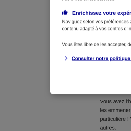
Quelle 
Enrichissez votre expé
Naviguez selon vos préférences 
La respons
contenu adapté à vos centres d'i
l’accident.
accidents d
Vous êtes libre de les accepter, 
Consulter notre politiqu
Situation
petits-en
Vous avez l’h
les emmener 
particulière
autres.