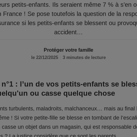
eurs petits-enfants. Ils seraient même 7 % à s’en 
n France ! Se pose toutefois la question de la respo
surance si les petits-enfants se blessent ou provo
accident…
Protéger votre famille
le 22/12/2025
3 minutes de lecture
 n°1 : l’un de vos petits-enfants se bles
uelqu'un ou casse quelque chose
fants turbulents, maladroits, malchanceux… mais au final l
me ! Si votre petite-fille se blesse en tombant de l’escali
ils casse un objet dans un magasin, qui est responsable 
 ? La justice considère que ce sont les parents.