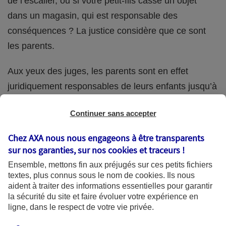
de l’escalier, ou si votre petit-fils casse un objet
dans un magasin, qui est responsable des
conséquences ? La justice considère que ce sont
les parents.
Aux yeux des juges, les parents sont en effet
juridiquement responsables de leurs enfants jusqu’à
la majorité (18 ans) de ces derniers. Et cette
Continuer sans accepter
responsabilité perdure même s’ils confient
ponctuellement la garde de leur enfant à un proche
Chez AXA nous nous engageons à être transparents
(grand-parent, oncle, cousin, ami, voisin, etc.).
sur nos garanties, sur nos
cookies et traceurs
!
Ensemble, mettons fin aux préjugés sur ces petits fichiers
textes, plus connus sous le nom de
cookies
. Ils nous
aident à traiter des informations essentielles pour garantir
Quelle assurance ?
la sécurité du site et faire évoluer votre expérience en
ligne, dans le respect de votre vie privée.
L'assurance habitation des parents et sa garantie