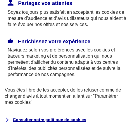
Responsabilité Civile. L'assureur indemnise la
Partagez vos attentes
réparation des dommages causés au tiers : frais
Soyez toujours plus satisfait en acceptant les
cookies
de
médicaux et réparations des dégâts matériels. Si c'est
mesure d’audience et d’avis utilisateurs qui nous aident à
un des petits-enfants qui se blesse tout seul, c'est
faire évoluer nos offres et nos services.
l'assurance protection Familiale (si souscrite) qui
interviendra au titre de la Garantie des Accidents de la
Enrichissez votre expérience
Vie.
Naviguez selon vos préférences avec les
cookies et
traceurs
marketing et de personnalisation qui nous
permettent d'afficher du contenu adapté à vos centres
d'intérêts, des publicités personnalisées et de suivre la
Situation n°2 : l’un de vos petits-enfants est
performance de nos campagnes.
blessé par quelqu’un
Vous êtes libre de les accepter, de les refuser comme de
Bien que vous culpabilisiez certainement de ce qui
changer d'avis à tout moment en allant sur
"Paramétrer
vient d’arriver, vous n’êtes pas responsable. Aux
mes
cookies
"
yeux de la justice, le responsable est la personne
ayant entrainé l’accident. A ce titre, cette personne
Consulter notre politique de
cookies
et son assureur devront s’acquitter des frais