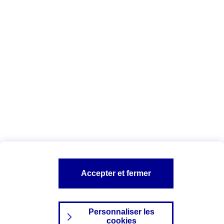
Vous êtes ici :
Complémentaire santé
Assurance des accidents de
la vie
Conseils Complémentaire santé
Assurance
garde petits enfants
A PROPOS D'AXA
TOUT L'UNIVERS PROTECTION DE LA FAMILLE
SITES AXA
Accepter et fermer
Personnaliser les
cookies