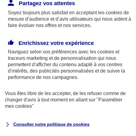
Responsabilité Civile. L'assureur indemnise la
Partagez vos attentes
réparation des dommages causés au tiers : frais
Soyez toujours plus satisfait en acceptant les
cookies
de
médicaux et réparations des dégâts matériels. Si c'est
mesure d’audience et d’avis utilisateurs qui nous aident à
un des petits-enfants qui se blesse tout seul, c'est
faire évoluer nos offres et nos services.
l'assurance protection Familiale (si souscrite) qui
interviendra au titre de la Garantie des Accidents de la
Enrichissez votre expérience
Vie.
Naviguez selon vos préférences avec les
cookies et
traceurs
marketing et de personnalisation qui nous
permettent d'afficher du contenu adapté à vos centres
d'intérêts, des publicités personnalisées et de suivre la
Situation n°2 : l’un de vos petits-enfants est
performance de nos campagnes.
blessé par quelqu’un
Vous êtes libre de les accepter, de les refuser comme de
Bien que vous culpabilisiez certainement de ce qui
changer d'avis à tout moment en allant sur
"Paramétrer
vient d’arriver, vous n’êtes pas responsable. Aux
mes
cookies
"
yeux de la justice, le responsable est la personne
ayant entrainé l’accident. A ce titre, cette personne
Consulter notre politique de
cookies
et son assureur devront s’acquitter des frais