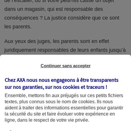
de l’escalier, ou si votre petit-fils casse un objet
dans un magasin, qui est responsable des
conséquences ? La justice considère que ce sont
les parents.
Aux yeux des juges, les parents sont en effet
juridiquement responsables de leurs enfants jusqu’à
la majorité (18 ans) de ces derniers. Et cette
Continuer sans accepter
responsabilité perdure même s’ils confient
ponctuellement la garde de leur enfant à un proche
Chez AXA nous nous engageons à être transparents
(grand-parent, oncle, cousin, ami, voisin, etc.).
sur nos garanties, sur nos
cookies et traceurs
!
Ensemble, mettons fin aux préjugés sur ces petits fichiers
textes, plus connus sous le nom de
cookies
. Ils nous
aident à traiter des informations essentielles pour garantir
Quelle assurance ?
la sécurité du site et faire évoluer votre expérience en
ligne, dans le respect de votre vie privée.
L'assurance habitation des parents et sa garantie