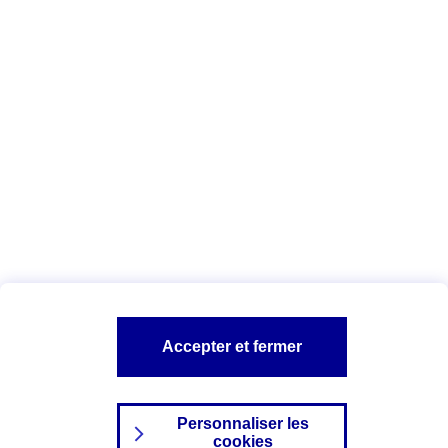
Vous êtes ici :
Complémentaire santé
Assurance des accidents de
la vie
Conseils Complémentaire santé
Assurance
garde petits enfants
A PROPOS D'AXA
TOUT L'UNIVERS PROTECTION DE LA FAMILLE
SITES AXA
Accepter et fermer
Personnaliser les
cookies