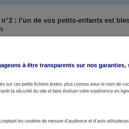
 n°2 : l’un de vos petits-enfants est ble
un
 culpabilisiez certainement de ce qui vient d’arriver, vo
Aux yeux de la justice, le responsable est la personne a
 ce titre, cette personne et son assureur devront s’acquitte
geons à être transparents sur nos garanties,
éventuelles indemnisations en guise de dommage.
i aucun responsable n’a été désigné ou retrouvé pour l’
s sur ces petits fichiers textes, plus connus sous le nom de
co
antir la sécurité du site et faire évoluer votre expérience en lign
votre petit-fils ou petite-fille, seule une assurance spécif
olaire ou garantie des accidents de la vie par exemple) 
acceptant les
cookies
de mesure d’audience et d’avis utilisateurs