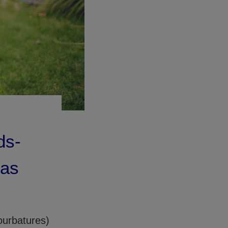
ds-
cas
ourbatures)