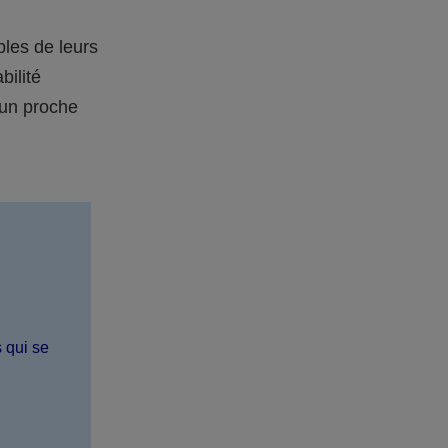
bles de leurs
bilité
 un proche
s qui se