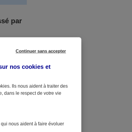
ssé par
us n’êtes pas
Continuer sans accepter
yant entrainé
r des frais
 sur nos
cookies et
accident dont
okies
. Ils nous aident à traiter des
e, dans le respect de votre vie
ique
pourra alors
 qui nous aident à faire évoluer