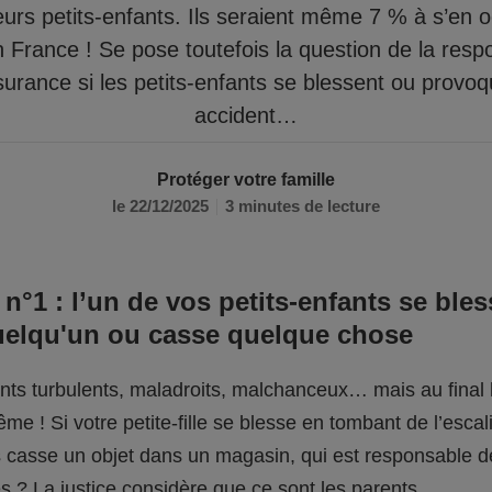
eurs petits-enfants. Ils seraient même 7 % à s’en 
n France ! Se pose toutefois la question de la respo
surance si les petits-enfants se blessent ou provo
accident…
Protéger votre famille
le 22/12/2025
3 minutes de lecture
 n°1 : l’un de vos petits-enfants se bles
uelqu'un ou casse quelque chose
fants turbulents, maladroits, malchanceux… mais au final l
me ! Si votre petite-fille se blesse en tombant de l’escali
ils casse un objet dans un magasin, qui est responsable 
 ? La justice considère que ce sont les parents.