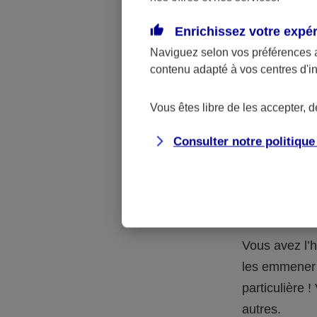
Quelle 
Enrichissez votre expé
Naviguez selon vos préférences 
La respons
contenu adapté à vos centres d'i
l’accident.
accidents d
Vous êtes libre de les accepter, 
Consulter notre politiqu
Situation
petits-en
Vous avez l’h
les emmener 
particulière
autres.