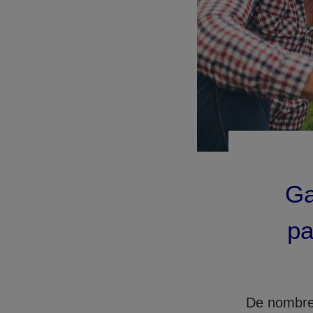
Ga
pa
De nombreu