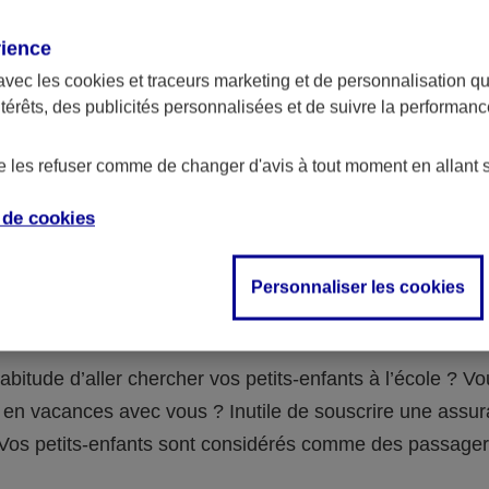
assurance ?
rience
avec les
cookies et traceurs
marketing et de personnalisation qui
abilité civile de la personne désignée comme responsable de
ntérêts, des publicités personnalisées et de suivre la performa
 Ou alors l’assurance spécifique (assurance scolaire ou garantie
e la vie) que vous auriez souscrite pour votre famille.
de les refuser comme de changer d'avis à tout moment en allant 
e de
cookies
 n°3 : vous avez un accident de voiture
Personnaliser les cookies
fants
abitude d’aller chercher vos petits-enfants à l’école ? V
en vacances avec vous ? Inutile de souscrire une assu
 ! Vos petits-enfants sont considérés comme des passag