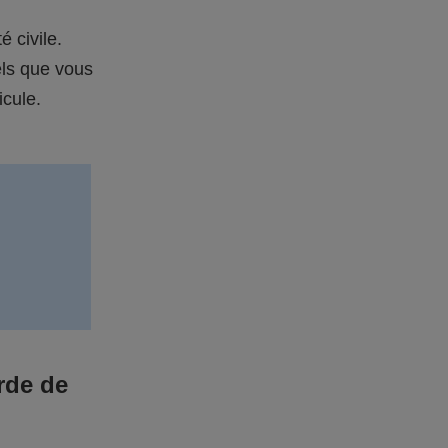
é civile.
els que vous
icule.
rde de