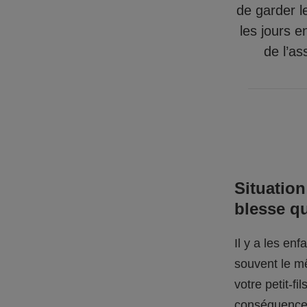
de garder l
les jours e
de l’as
Situation
blesse q
Il y a les en
souvent le mê
votre petit-f
conséquences