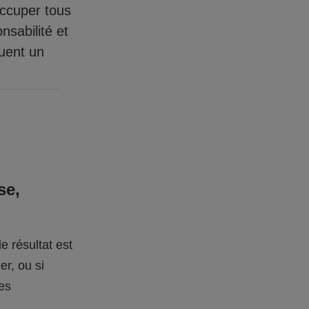
occuper tous
nsabilité et
quent un
se,
e résultat est
er, ou si
des