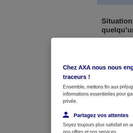
Situation
quelqu’
Bien que vous
responsable. 
l’accident. A
Chez AXA nous nous enga
médicaux et 
traceurs
!
Néanmoins, s
Ensemble, mettons fin aux préjugé
informations essentielles pour gar
a été victime 
privée.
(assurance sc
fonctionner.
Partagez vos attentes
Soyez toujours plus satisfait en 
nos offres et nos services.