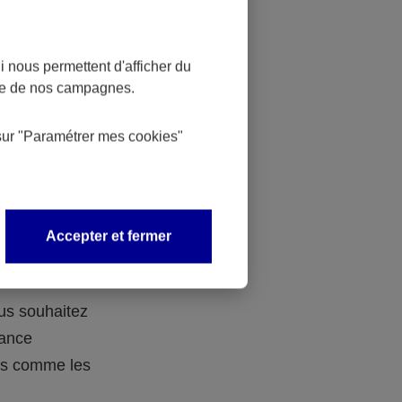
 nous permettent d'afficher du
nce de nos campagnes.
 des
sur
"Paramétrer mes
cookies
"
 avec vos
Accepter et fermer
ous souhaitez
rance
ers comme les