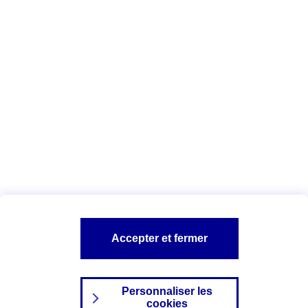
Vous êtes ici :
Complémentaire santé
Assurance des accidents de
la vie
Conseils Complémentaire santé
Assurance
garde petits enfants
A PROPOS D'AXA
TOUT L'UNIVERS PROTECTION DE LA FAMILLE
SITES AXA
Accepter et fermer
Personnaliser les
cookies