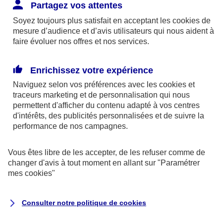
Responsabilité Civile. L'assureur indemnise la
Partagez vos attentes
réparation des dommages causés au tiers : frais
Soyez toujours plus satisfait en acceptant les
cookies
de
médicaux et réparations des dégâts matériels. Si c'est
mesure d’audience et d’avis utilisateurs qui nous aident à
un des petits-enfants qui se blesse tout seul, c'est
faire évoluer nos offres et nos services.
l'assurance protection Familiale (si souscrite) qui
interviendra au titre de la Garantie des Accidents de la
Enrichissez votre expérience
Vie.
Naviguez selon vos préférences avec les
cookies et
traceurs
marketing et de personnalisation qui nous
permettent d'afficher du contenu adapté à vos centres
d'intérêts, des publicités personnalisées et de suivre la
Situation n°2 : l’un de vos petits-enfants est
performance de nos campagnes.
blessé par quelqu’un
Vous êtes libre de les accepter, de les refuser comme de
Bien que vous culpabilisiez certainement de ce qui
changer d'avis à tout moment en allant sur
"Paramétrer
vient d’arriver, vous n’êtes pas responsable. Aux
mes
cookies
"
yeux de la justice, le responsable est la personne
ayant entrainé l’accident. A ce titre, cette personne
Consulter notre politique de
cookies
et son assureur devront s’acquitter des frais