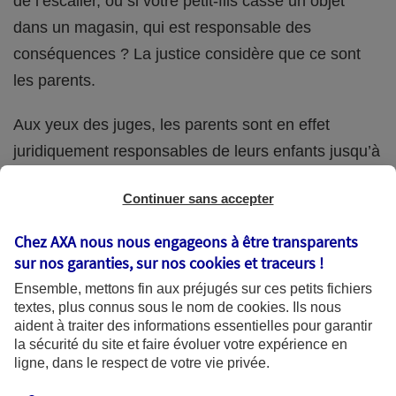
de l’escalier, ou si votre petit-fils casse un objet
dans un magasin, qui est responsable des
conséquences ? La justice considère que ce sont
les parents.
Aux yeux des juges, les parents sont en effet
juridiquement responsables de leurs enfants jusqu’à
la majorité (18 ans) de ces derniers. Et cette
Continuer sans accepter
responsabilité perdure même s’ils confient
ponctuellement la garde de leur enfant à un proche
Chez AXA nous nous engageons à être transparents
(grand-parent, oncle, cousin, ami, voisin, etc.).
sur nos garanties, sur nos
cookies et traceurs
!
Ensemble, mettons fin aux préjugés sur ces petits fichiers
textes, plus connus sous le nom de
cookies
. Ils nous
aident à traiter des informations essentielles pour garantir
Quelle assurance ?
la sécurité du site et faire évoluer votre expérience en
ligne, dans le respect de votre vie privée.
L'assurance habitation des parents et sa garantie