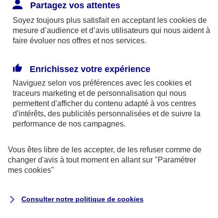
Responsabilité Civile. L'assureur indemnise la
Partagez vos attentes
réparation des dommages causés au tiers : frais
Soyez toujours plus satisfait en acceptant les
cookies
de
médicaux et réparations des dégâts matériels. Si c'est
mesure d’audience et d’avis utilisateurs qui nous aident à
un des petits-enfants qui se blesse tout seul, c'est
faire évoluer nos offres et nos services.
l'assurance protection Familiale (si souscrite) qui
interviendra au titre de la Garantie des Accidents de la
Enrichissez votre expérience
Vie.
Naviguez selon vos préférences avec les
cookies et
traceurs
marketing et de personnalisation qui nous
permettent d'afficher du contenu adapté à vos centres
d'intérêts, des publicités personnalisées et de suivre la
Situation n°2 : l’un de vos petits-enfants est
performance de nos campagnes.
blessé par quelqu’un
Vous êtes libre de les accepter, de les refuser comme de
Bien que vous culpabilisiez certainement de ce qui
changer d'avis à tout moment en allant sur
"Paramétrer
vient d’arriver, vous n’êtes pas responsable. Aux
mes
cookies
"
yeux de la justice, le responsable est la personne
ayant entrainé l’accident. A ce titre, cette personne
Consulter notre politique de
cookies
et son assureur devront s’acquitter des frais