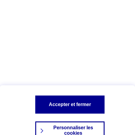
Vous êtes ici :
Complémentaire santé
Assurance des accidents de
la vie
Conseils Complémentaire santé
Assurance
garde petits enfants
A PROPOS D'AXA
TOUT L'UNIVERS PROTECTION DE LA FAMILLE
SITES AXA
Accepter et fermer
Personnaliser les
cookies