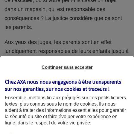
de l’escalier, ou si votre petit-fils casse un objet
dans un magasin, qui est responsable des
conséquences ? La justice considère que ce sont
les parents.
Aux yeux des juges, les parents sont en effet
juridiquement responsables de leurs enfants jusqu’à
la majorité (18 ans) de ces derniers. Et cette
Continuer sans accepter
responsabilité perdure même s’ils confient
ponctuellement la garde de leur enfant à un proche
Chez AXA nous nous engageons à être transparents
(grand-parent, oncle, cousin, ami, voisin, etc.).
sur nos garanties, sur nos
cookies et traceurs
!
Ensemble, mettons fin aux préjugés sur ces petits fichiers
textes, plus connus sous le nom de
cookies
. Ils nous
aident à traiter des informations essentielles pour garantir
Quelle assurance ?
la sécurité du site et faire évoluer votre expérience en
ligne, dans le respect de votre vie privée.
L'assurance habitation des parents et sa garantie