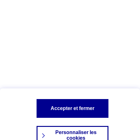
Vous êtes ici :
Complémentaire santé
Assurance des accidents de
la vie
Conseils Complémentaire santé
Assurance
garde petits enfants
A PROPOS D'AXA
TOUT L'UNIVERS PROTECTION DE LA FAMILLE
SITES AXA
Accepter et fermer
Personnaliser les
cookies