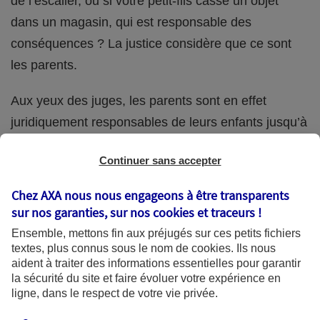
de l’escalier, ou si votre petit-fils casse un objet
dans un magasin, qui est responsable des
conséquences ? La justice considère que ce sont
les parents.
Aux yeux des juges, les parents sont en effet
juridiquement responsables de leurs enfants jusqu’à
la majorité (18 ans) de ces derniers. Et cette
Continuer sans accepter
responsabilité perdure même s’ils confient
ponctuellement la garde de leur enfant à un proche
Chez AXA nous nous engageons à être transparents
(grand-parent, oncle, cousin, ami, voisin, etc.).
sur nos garanties, sur nos
cookies et traceurs
!
Ensemble, mettons fin aux préjugés sur ces petits fichiers
textes, plus connus sous le nom de
cookies
. Ils nous
aident à traiter des informations essentielles pour garantir
Quelle assurance ?
la sécurité du site et faire évoluer votre expérience en
ligne, dans le respect de votre vie privée.
L'assurance habitation des parents et sa garantie