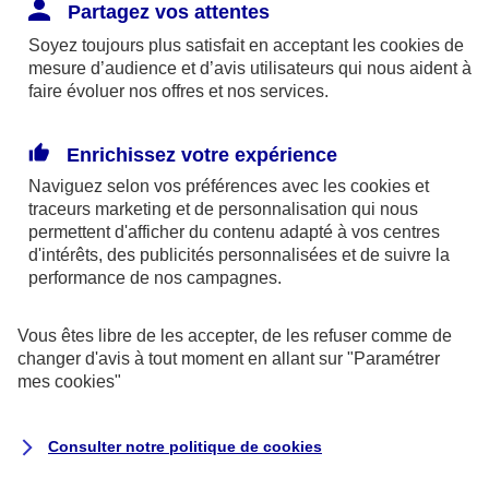
Responsabilité Civile. L'assureur indemnise la
Partagez vos attentes
réparation des dommages causés au tiers : frais
Soyez toujours plus satisfait en acceptant les
cookies
de
médicaux et réparations des dégâts matériels. Si c'est
mesure d’audience et d’avis utilisateurs qui nous aident à
un des petits-enfants qui se blesse tout seul, c'est
faire évoluer nos offres et nos services.
l'assurance protection Familiale (si souscrite) qui
interviendra au titre de la Garantie des Accidents de la
Enrichissez votre expérience
Vie.
Naviguez selon vos préférences avec les
cookies et
traceurs
marketing et de personnalisation qui nous
permettent d'afficher du contenu adapté à vos centres
d'intérêts, des publicités personnalisées et de suivre la
Situation n°2 : l’un de vos petits-enfants est
performance de nos campagnes.
blessé par quelqu’un
Vous êtes libre de les accepter, de les refuser comme de
Bien que vous culpabilisiez certainement de ce qui
changer d'avis à tout moment en allant sur
"Paramétrer
vient d’arriver, vous n’êtes pas responsable. Aux
mes
cookies
"
yeux de la justice, le responsable est la personne
ayant entrainé l’accident. A ce titre, cette personne
Consulter notre politique de
cookies
et son assureur devront s’acquitter des frais