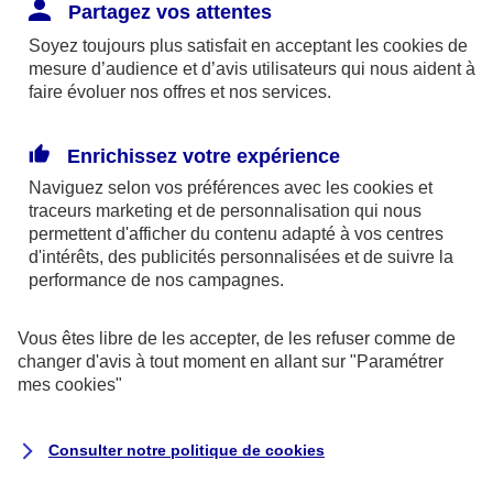
Responsabilité Civile. L'assureur indemnise la
Partagez vos attentes
réparation des dommages causés au tiers : frais
Soyez toujours plus satisfait en acceptant les
cookies
de
médicaux et réparations des dégâts matériels. Si c'est
mesure d’audience et d’avis utilisateurs qui nous aident à
un des petits-enfants qui se blesse tout seul, c'est
faire évoluer nos offres et nos services.
l'assurance protection Familiale (si souscrite) qui
interviendra au titre de la Garantie des Accidents de la
Enrichissez votre expérience
Vie.
Naviguez selon vos préférences avec les
cookies et
traceurs
marketing et de personnalisation qui nous
permettent d'afficher du contenu adapté à vos centres
d'intérêts, des publicités personnalisées et de suivre la
Situation n°2 : l’un de vos petits-enfants est
performance de nos campagnes.
blessé par quelqu’un
Vous êtes libre de les accepter, de les refuser comme de
Bien que vous culpabilisiez certainement de ce qui
changer d'avis à tout moment en allant sur
"Paramétrer
vient d’arriver, vous n’êtes pas responsable. Aux
mes
cookies
"
yeux de la justice, le responsable est la personne
ayant entrainé l’accident. A ce titre, cette personne
Consulter notre politique de
cookies
et son assureur devront s’acquitter des frais