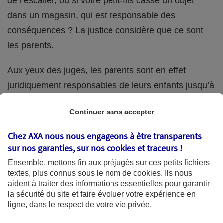
de l’escalier, ou si votre petit-fils casse un objet
dans un magasin, qui est responsable des
conséquences ? La justice considère que ce sont
les parents.
Aux yeux des juges, les parents sont en effet
juridiquement responsables de leurs enfants jusqu’à
la majorité (18 ans) de ces derniers. Et cette
Continuer sans accepter
responsabilité perdure même s’ils confient
ponctuellement la garde de leur enfant à un proche
Chez AXA nous nous engageons à être transparents
(grand-parent, oncle, cousin, ami, voisin, etc.).
sur nos garanties, sur nos
cookies et traceurs
!
Ensemble, mettons fin aux préjugés sur ces petits fichiers
textes, plus connus sous le nom de
cookies
. Ils nous
aident à traiter des informations essentielles pour garantir
Quelle assurance ?
la sécurité du site et faire évoluer votre expérience en
ligne, dans le respect de votre vie privée.
L'assurance habitation des parents et sa garantie