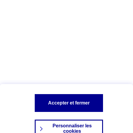
Vous êtes ici :
Complémentaire santé
Assurance des accidents de
la vie
Conseils Complémentaire santé
Assurance
garde petits enfants
A PROPOS D'AXA
TOUT L'UNIVERS PROTECTION DE LA FAMILLE
SITES AXA
Accepter et fermer
Personnaliser les
cookies