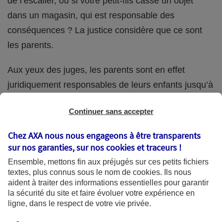
de l’escalier, ou si votre petit-fils casse un objet
dans un magasin, qui est responsable des
conséquences ? La justice considère que ce sont
les parents.
Aux yeux des juges, les parents sont en effet
juridiquement responsables de leurs enfants jusqu’à
la majorité (18 ans) de ces derniers. Et cette
Continuer sans accepter
responsabilité perdure même s’ils confient
ponctuellement la garde de leur enfant à un proche
Chez AXA nous nous engageons à être transparents
(grand-parent, oncle, cousin, ami, voisin, etc.).
sur nos garanties, sur nos
cookies et traceurs
!
Ensemble, mettons fin aux préjugés sur ces petits fichiers
textes, plus connus sous le nom de
cookies
. Ils nous
aident à traiter des informations essentielles pour garantir
Quelle assurance ?
la sécurité du site et faire évoluer votre expérience en
ligne, dans le respect de votre vie privée.
L'assurance habitation des parents et sa garantie