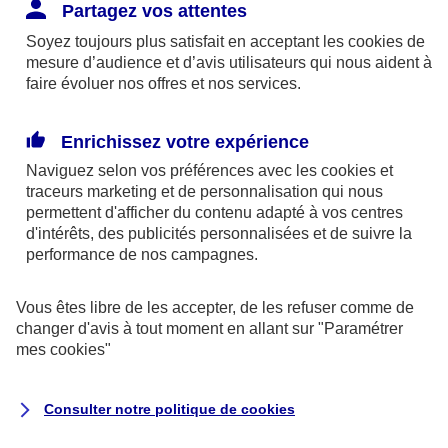
Responsabilité Civile. L'assureur indemnise la
Partagez vos attentes
réparation des dommages causés au tiers : frais
Soyez toujours plus satisfait en acceptant les
cookies
de
médicaux et réparations des dégâts matériels. Si c'est
mesure d’audience et d’avis utilisateurs qui nous aident à
un des petits-enfants qui se blesse tout seul, c'est
faire évoluer nos offres et nos services.
l'assurance protection Familiale (si souscrite) qui
interviendra au titre de la Garantie des Accidents de la
Enrichissez votre expérience
Vie.
Naviguez selon vos préférences avec les
cookies et
traceurs
marketing et de personnalisation qui nous
permettent d'afficher du contenu adapté à vos centres
d'intérêts, des publicités personnalisées et de suivre la
Situation n°2 : l’un de vos petits-enfants est
performance de nos campagnes.
blessé par quelqu’un
Vous êtes libre de les accepter, de les refuser comme de
Bien que vous culpabilisiez certainement de ce qui
changer d'avis à tout moment en allant sur
"Paramétrer
vient d’arriver, vous n’êtes pas responsable. Aux
mes
cookies
"
yeux de la justice, le responsable est la personne
ayant entrainé l’accident. A ce titre, cette personne
Consulter notre politique de
cookies
et son assureur devront s’acquitter des frais