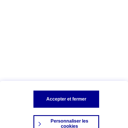
Vous êtes ici :
Complémentaire santé
Assurance des accidents de
la vie
Conseils Complémentaire santé
Assurance
garde petits enfants
A PROPOS D'AXA
TOUT L'UNIVERS PROTECTION DE LA FAMILLE
SITES AXA
Accepter et fermer
Personnaliser les
cookies