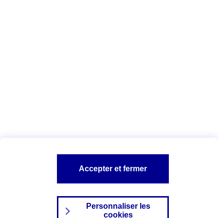
Vous êtes ici :
Complémentaire santé
Assurance des accidents de
la vie
Conseils Complémentaire santé
Assurance
garde petits enfants
A PROPOS D'AXA
TOUT L'UNIVERS PROTECTION DE LA FAMILLE
SITES AXA
Accepter et fermer
Personnaliser les
cookies