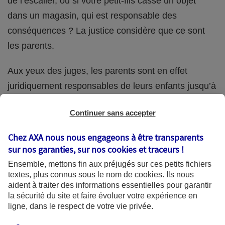
de l’escalier, ou si votre petit-fils casse un objet
dans un magasin, qui est responsable des
conséquences ? La justice considère que ce sont
les parents.
Aux yeux des juges, les parents sont en effet
juridiquement responsables de leurs enfants jusqu’à
la majorité (18 ans) de ces derniers. Et cette
Continuer sans accepter
responsabilité perdure même s’ils confient
ponctuellement la garde de leur enfant à un proche
Chez AXA nous nous engageons à être transparents
(grand-parent, oncle, cousin, ami, voisin, etc.).
sur nos garanties, sur nos
cookies et traceurs
!
Ensemble, mettons fin aux préjugés sur ces petits fichiers
textes, plus connus sous le nom de
cookies
. Ils nous
aident à traiter des informations essentielles pour garantir
Quelle assurance ?
la sécurité du site et faire évoluer votre expérience en
ligne, dans le respect de votre vie privée.
L'assurance habitation des parents et sa garantie