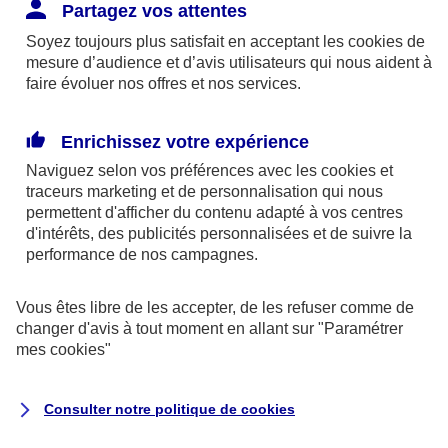
Responsabilité Civile. L'assureur indemnise la
Partagez vos attentes
réparation des dommages causés au tiers : frais
Soyez toujours plus satisfait en acceptant les
cookies
de
médicaux et réparations des dégâts matériels. Si c'est
mesure d’audience et d’avis utilisateurs qui nous aident à
un des petits-enfants qui se blesse tout seul, c'est
faire évoluer nos offres et nos services.
l'assurance protection Familiale (si souscrite) qui
interviendra au titre de la Garantie des Accidents de la
Enrichissez votre expérience
Vie.
Naviguez selon vos préférences avec les
cookies et
traceurs
marketing et de personnalisation qui nous
permettent d'afficher du contenu adapté à vos centres
d'intérêts, des publicités personnalisées et de suivre la
Situation n°2 : l’un de vos petits-enfants est
performance de nos campagnes.
blessé par quelqu’un
Vous êtes libre de les accepter, de les refuser comme de
Bien que vous culpabilisiez certainement de ce qui
changer d'avis à tout moment en allant sur
"Paramétrer
vient d’arriver, vous n’êtes pas responsable. Aux
mes
cookies
"
yeux de la justice, le responsable est la personne
ayant entrainé l’accident. A ce titre, cette personne
Consulter notre politique de
cookies
et son assureur devront s’acquitter des frais