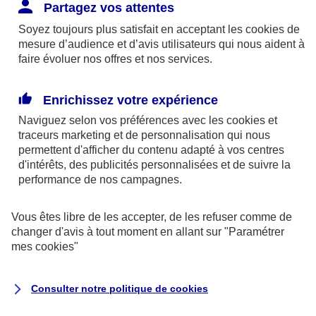
Responsabilité Civile. L'assureur indemnise la
Partagez vos attentes
réparation des dommages causés au tiers : frais
Soyez toujours plus satisfait en acceptant les
cookies
de
médicaux et réparations des dégâts matériels. Si c'est
mesure d’audience et d’avis utilisateurs qui nous aident à
un des petits-enfants qui se blesse tout seul, c'est
faire évoluer nos offres et nos services.
l'assurance protection Familiale (si souscrite) qui
interviendra au titre de la Garantie des Accidents de la
Enrichissez votre expérience
Vie.
Naviguez selon vos préférences avec les
cookies et
traceurs
marketing et de personnalisation qui nous
permettent d'afficher du contenu adapté à vos centres
d'intérêts, des publicités personnalisées et de suivre la
Situation n°2 : l’un de vos petits-enfants est
performance de nos campagnes.
blessé par quelqu’un
Vous êtes libre de les accepter, de les refuser comme de
Bien que vous culpabilisiez certainement de ce qui
changer d'avis à tout moment en allant sur
"Paramétrer
vient d’arriver, vous n’êtes pas responsable. Aux
mes
cookies
"
yeux de la justice, le responsable est la personne
ayant entrainé l’accident. A ce titre, cette personne
Consulter notre politique de
cookies
et son assureur devront s’acquitter des frais