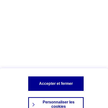
Vous êtes ici :
Complémentaire santé
Assurance des accidents de
la vie
Conseils Complémentaire santé
Assurance
garde petits enfants
A PROPOS D'AXA
TOUT L'UNIVERS PROTECTION DE LA FAMILLE
SITES AXA
Accepter et fermer
Personnaliser les
cookies