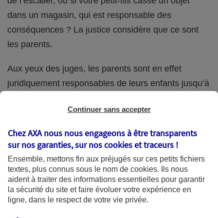
de l’escalier, ou si votre petit-fils casse un objet
dans un magasin, qui est responsable des
conséquences ? La justice considère que ce sont
les parents.
Aux yeux des juges, les parents sont en effet
juridiquement responsables de leurs enfants jusqu’à
la majorité (18 ans) de ces derniers. Et cette
Continuer sans accepter
responsabilité perdure même s’ils confient
ponctuellement la garde de leur enfant à un proche
Chez AXA nous nous engageons à être transparents
(grand-parent, oncle, cousin, ami, voisin, etc.).
sur nos garanties, sur nos
cookies et traceurs
!
Ensemble, mettons fin aux préjugés sur ces petits fichiers
textes, plus connus sous le nom de
cookies
. Ils nous
aident à traiter des informations essentielles pour garantir
Quelle assurance ?
la sécurité du site et faire évoluer votre expérience en
ligne, dans le respect de votre vie privée.
L'assurance habitation des parents et sa garantie