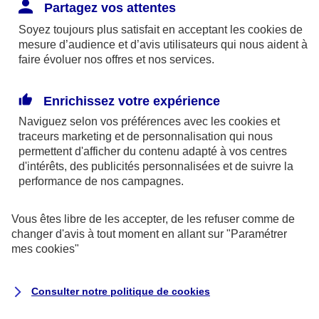
Responsabilité Civile. L'assureur indemnise la
Partagez vos attentes
réparation des dommages causés au tiers : frais
Soyez toujours plus satisfait en acceptant les
cookies
de
médicaux et réparations des dégâts matériels. Si c'est
mesure d’audience et d’avis utilisateurs qui nous aident à
un des petits-enfants qui se blesse tout seul, c'est
faire évoluer nos offres et nos services.
l'assurance protection Familiale (si souscrite) qui
interviendra au titre de la Garantie des Accidents de la
Enrichissez votre expérience
Vie.
Naviguez selon vos préférences avec les
cookies et
traceurs
marketing et de personnalisation qui nous
permettent d'afficher du contenu adapté à vos centres
d'intérêts, des publicités personnalisées et de suivre la
Situation n°2 : l’un de vos petits-enfants est
performance de nos campagnes.
blessé par quelqu’un
Vous êtes libre de les accepter, de les refuser comme de
Bien que vous culpabilisiez certainement de ce qui
changer d'avis à tout moment en allant sur
"Paramétrer
vient d’arriver, vous n’êtes pas responsable. Aux
mes
cookies
"
yeux de la justice, le responsable est la personne
ayant entrainé l’accident. A ce titre, cette personne
Consulter notre politique de
cookies
et son assureur devront s’acquitter des frais