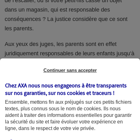
de l’escalier, ou si votre petit-fils casse un objet
dans un magasin, qui est responsable des
conséquences ? La justice considère que ce sont
les parents.
Aux yeux des juges, les parents sont en effet
juridiquement responsables de leurs enfants jusqu’à
la majorité (18 ans) de ces derniers. Et cette
Continuer sans accepter
responsabilité perdure même s’ils confient
ponctuellement la garde de leur enfant à un proche
Chez AXA nous nous engageons à être transparents
(grand-parent, oncle, cousin, ami, voisin, etc.).
sur nos garanties, sur nos
cookies et traceurs
!
Ensemble, mettons fin aux préjugés sur ces petits fichiers
textes, plus connus sous le nom de
cookies
. Ils nous
aident à traiter des informations essentielles pour garantir
Quelle assurance ?
la sécurité du site et faire évoluer votre expérience en
ligne, dans le respect de votre vie privée.
L'assurance habitation des parents et sa garantie