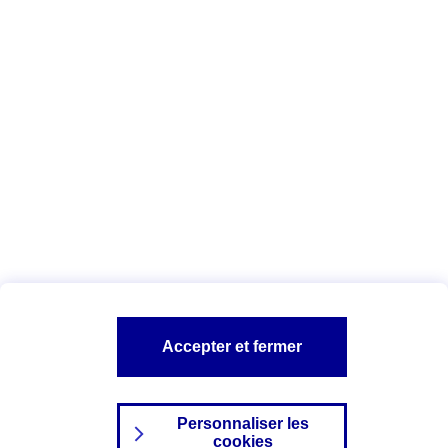
Vous êtes ici :
Complémentaire santé
Assurance des accidents de
la vie
Conseils Complémentaire santé
Assurance
garde petits enfants
A PROPOS D'AXA
TOUT L'UNIVERS PROTECTION DE LA FAMILLE
SITES AXA
Accepter et fermer
Personnaliser les
cookies