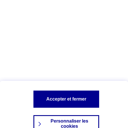
Vous êtes ici :
Complémentaire santé
Assurance des accidents de
la vie
Conseils Complémentaire santé
Assurance
garde petits enfants
A PROPOS D'AXA
TOUT L'UNIVERS PROTECTION DE LA FAMILLE
SITES AXA
Accepter et fermer
Personnaliser les
cookies