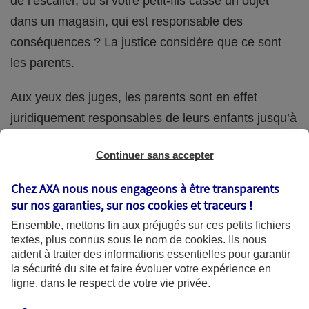
de l’escalier, ou si votre petit-fils casse un objet
dans un magasin, qui est responsable des
conséquences ? La justice considère que ce sont
les parents.
Aux yeux des juges, les parents sont en effet
juridiquement responsables de leurs enfants jusqu’à
la majorité (18 ans) de ces derniers. Et cette
Continuer sans accepter
responsabilité perdure même s’ils confient
ponctuellement la garde de leur enfant à un proche
Chez AXA nous nous engageons à être transparents
(grand-parent, oncle, cousin, ami, voisin, etc.).
sur nos garanties, sur nos
cookies et traceurs
!
Ensemble, mettons fin aux préjugés sur ces petits fichiers
textes, plus connus sous le nom de
cookies
. Ils nous
aident à traiter des informations essentielles pour garantir
Quelle assurance ?
la sécurité du site et faire évoluer votre expérience en
ligne, dans le respect de votre vie privée.
L'assurance habitation des parents et sa garantie