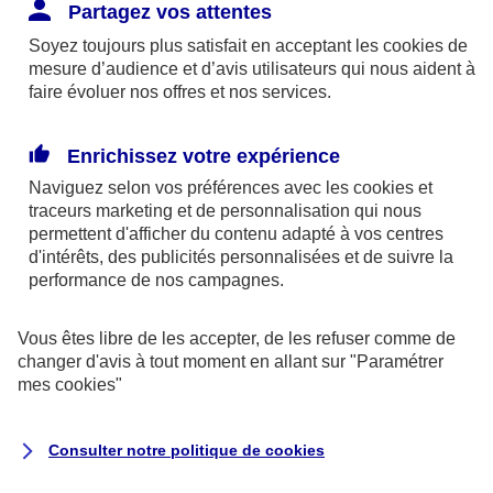
Responsabilité Civile. L'assureur indemnise la
Partagez vos attentes
réparation des dommages causés au tiers : frais
Soyez toujours plus satisfait en acceptant les
cookies
de
médicaux et réparations des dégâts matériels. Si c'est
mesure d’audience et d’avis utilisateurs qui nous aident à
un des petits-enfants qui se blesse tout seul, c'est
faire évoluer nos offres et nos services.
l'assurance protection Familiale (si souscrite) qui
interviendra au titre de la Garantie des Accidents de la
Enrichissez votre expérience
Vie.
Naviguez selon vos préférences avec les
cookies et
traceurs
marketing et de personnalisation qui nous
permettent d'afficher du contenu adapté à vos centres
d'intérêts, des publicités personnalisées et de suivre la
Situation n°2 : l’un de vos petits-enfants est
performance de nos campagnes.
blessé par quelqu’un
Vous êtes libre de les accepter, de les refuser comme de
Bien que vous culpabilisiez certainement de ce qui
changer d'avis à tout moment en allant sur
"Paramétrer
vient d’arriver, vous n’êtes pas responsable. Aux
mes
cookies
"
yeux de la justice, le responsable est la personne
ayant entrainé l’accident. A ce titre, cette personne
Consulter notre politique de
cookies
et son assureur devront s’acquitter des frais