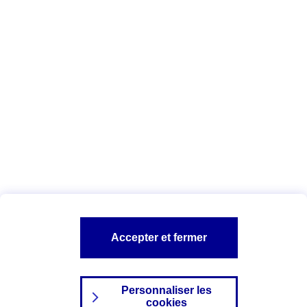
Vous êtes ici :
Complémentaire santé
Assurance des accidents de
la vie
Conseils Complémentaire santé
Assurance
garde petits enfants
A PROPOS D'AXA
TOUT L'UNIVERS PROTECTION DE LA FAMILLE
SITES AXA
Accepter et fermer
Personnaliser les
cookies