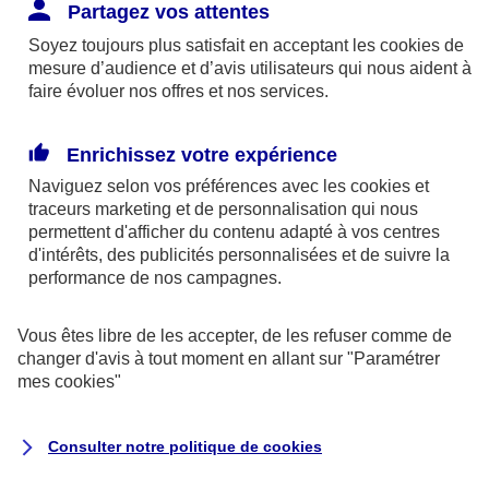
Responsabilité Civile. L'assureur indemnise la
Partagez vos attentes
réparation des dommages causés au tiers : frais
Soyez toujours plus satisfait en acceptant les
cookies
de
médicaux et réparations des dégâts matériels. Si c'est
mesure d’audience et d’avis utilisateurs qui nous aident à
un des petits-enfants qui se blesse tout seul, c'est
faire évoluer nos offres et nos services.
l'assurance protection Familiale (si souscrite) qui
interviendra au titre de la Garantie des Accidents de la
Enrichissez votre expérience
Vie.
Naviguez selon vos préférences avec les
cookies et
traceurs
marketing et de personnalisation qui nous
permettent d'afficher du contenu adapté à vos centres
d'intérêts, des publicités personnalisées et de suivre la
Situation n°2 : l’un de vos petits-enfants est
performance de nos campagnes.
blessé par quelqu’un
Vous êtes libre de les accepter, de les refuser comme de
Bien que vous culpabilisiez certainement de ce qui
changer d'avis à tout moment en allant sur
"Paramétrer
vient d’arriver, vous n’êtes pas responsable. Aux
mes
cookies
"
yeux de la justice, le responsable est la personne
ayant entrainé l’accident. A ce titre, cette personne
Consulter notre politique de
cookies
et son assureur devront s’acquitter des frais