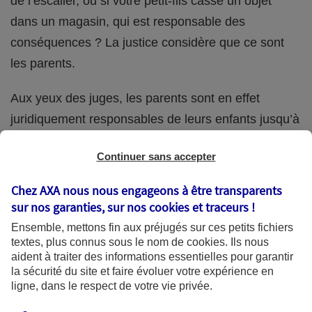
de l’escalier, ou si votre petit-fils casse un objet
dans un magasin, qui est responsable des
conséquences ? La justice considère que ce sont
les parents.
Aux yeux des juges, les parents sont en effet
juridiquement responsables de leurs enfants jusqu’à
la majorité (18 ans) de ces derniers. Et cette
Continuer sans accepter
responsabilité perdure même s’ils confient
ponctuellement la garde de leur enfant à un proche
Chez AXA nous nous engageons à être transparents
(grand-parent, oncle, cousin, ami, voisin, etc.).
sur nos garanties, sur nos
cookies et traceurs
!
Ensemble, mettons fin aux préjugés sur ces petits fichiers
textes, plus connus sous le nom de
cookies
. Ils nous
aident à traiter des informations essentielles pour garantir
Quelle assurance ?
la sécurité du site et faire évoluer votre expérience en
ligne, dans le respect de votre vie privée.
L'assurance habitation des parents et sa garantie